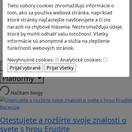
Biológia
Tieto súbory cookies zhromažďujú informácie o
Dejepis
tom, ako sa používa webová stránka, napríklad
Environmentálna výchova
ktoré stránky najčastejšie navštevujete a či ste
Etická výchova
narazili na chybové hlásenia. Nezhromažďujú údaje,
Geografia
ktoré by mohli odhaliť vašu totožnosť. Všetky
Matematika
informácie sú anonymné a slúžia na zlepšenie
Občianska náuka
funkčnosti webových stránok.
Vlastiveda
Nevyhnutné cookies:
Analytické cookies:
Témy
Platformy
Načítam blogy
Recenzie
Otestujete a rozšírte svoje znalosti o
svete s hrou Erudite