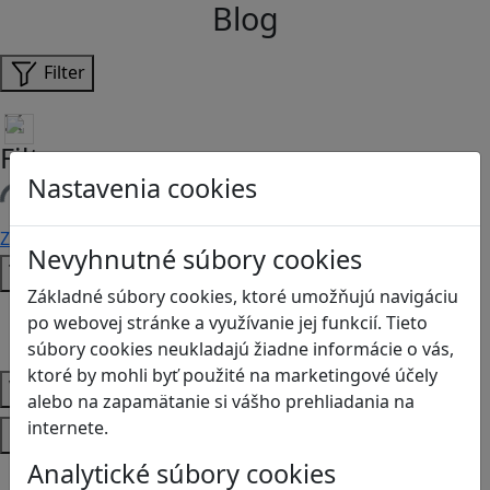
Blog
Filter
Filtre
Nastavenia cookies
Načítam filtre
Zmazať filtre
Filtrovať
Nevyhnutné súbory cookies
Typ
Základné súbory cookies, ktoré umožňujú navigáciu
Články
po webovej stránke a využívanie jej funkcií. Tieto
Recenzie
súbory cookies neukladajú žiadne informácie o vás,
ktoré by mohli byť použité na marketingové účely
Vek
alebo na zapamätanie si vášho prehliadania na
internete.
Predmety
Analytické súbory cookies
Anglický jazyk