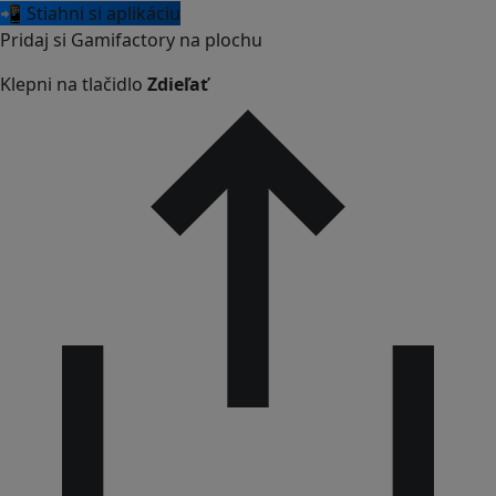
📲 Stiahni si aplikáciu
Pridaj si Gamifactory na plochu
Klepni na tlačidlo
Zdieľať