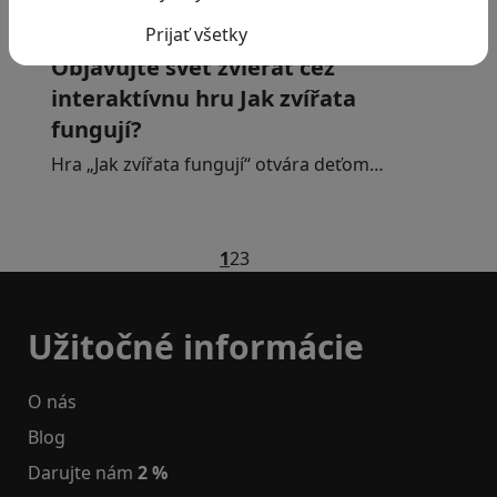
Vzdelávacie dobrodružstvo:
Objavujte svet zvierat cez
interaktívnu hru Jak zvířata
fungují?
Hra „Jak zvířata fungují“ otvára deťom…
1
2
3
Užitočné informácie
O nás
Blog
Darujte nám
2 %