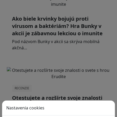
Ako biele krvinky bojujú proti
vírusom a baktériám? Hra Bunky v
akcii je zábavnou lekciou o imunite
Pod názvom Bunky v akcii sa skrýva mobilná
akčná…
RECENZIE
Otestujete a rozšírte svoje znalosti
o svete s hrou Erudite
Nastavenia cookies
Kvíz zahŕňa otázky z mnohých vedných