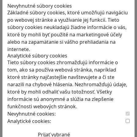
odborov a…
Nevyhnutné súbory cookies
Základné súbory cookies, ktoré umožňujú navigáciu
po webovej stránke a využívanie jej funkcií. Tieto
súbory cookies neukladajú žiadne informácie o vás,
ktoré by mohli byť použité na marketingové účely
alebo na zapamätanie si vášho prehliadania na
internete.
RECENZIE
Analytické súbory cookies
Ako ovplyvnil komunistický režim
Tieto súbory cookies zhromažďujú informácie o
rodinné vzťahy? To zistíte v hre
tom, ako sa používa webová stránka, napríklad
ktoré stránky najčastejšie navštevujete a či ste
„Kto je Helena?“.
narazili na chybové hlásenia. Nezhromažďujú údaje,
Teta Helena je v rodine jedno veľké tabu a len…
ktoré by mohli odhaliť vašu totožnosť. Všetky
informácie sú anonymné a slúžia na zlepšenie
funkčnosti webových stránok.
Nevyhnutné cookies:
Analytické cookies:
RECENZIE