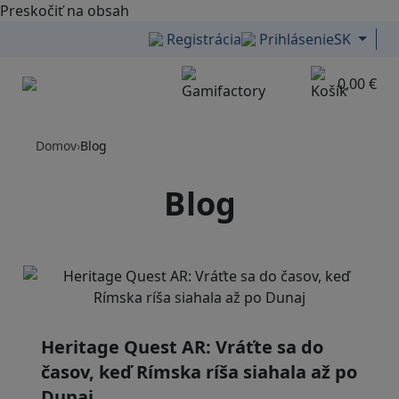
Preskočiť na obsah
Registrácia
Prihlásenie
SK
0,00 €
Menu
Domov
›
Blog
Blog
Heritage Quest AR: Vráťte sa do
časov, keď Rímska ríša siahala až po
Dunaj