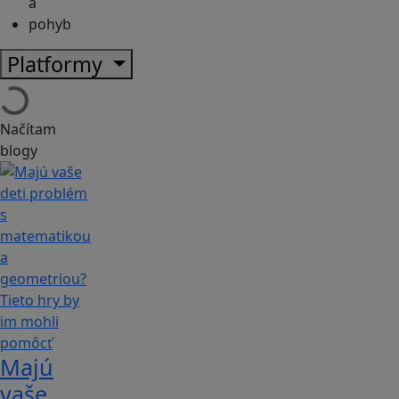
a
pohyb
Platformy
Načítam
blogy
Majú
vaše