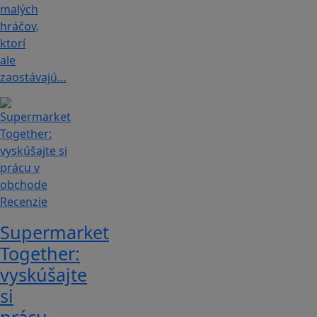
malých
hráčov,
ktorí
ale
zaostávajú…
Recenzie
Supermarket
Together:
vyskúšajte
si