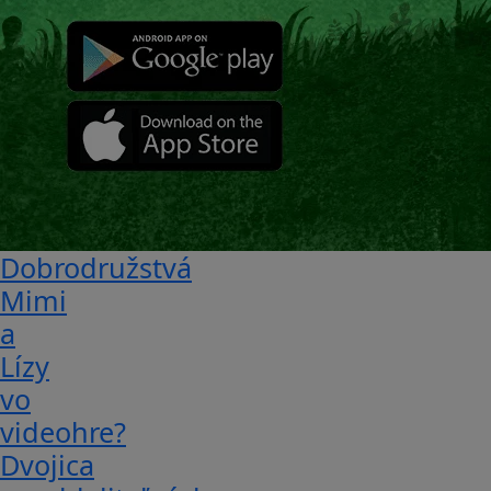
Dobrodružstvá
Mimi
a
Lízy
vo
videohre?
Dvojica