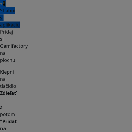
📲
Stiahni
si
aplikáciu
Pridaj
si
Gamifactory
na
plochu
Klepni
na
tlačidlo
Zdieľať
a
potom
"Pridať
na