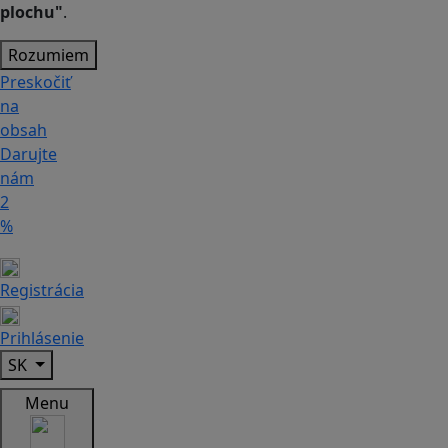
plochu"
.
Rozumiem
Preskočiť
na
obsah
Darujte
nám
2
%
Registrácia
Prihlásenie
SK
Menu