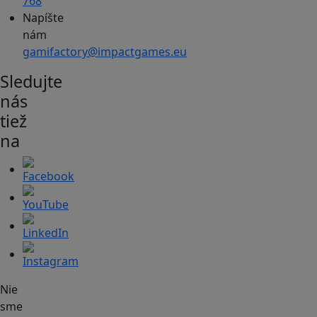
768
Napíšte
nám
gamifactory@impactgames.eu
Sledujte
nás
tiež
na
Nie
sme