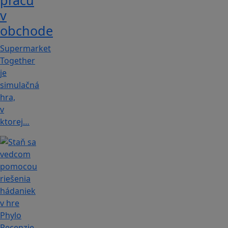
prácu
v
obchode
Supermarket
Together
je
simulačná
hra,
v
ktorej…
Recenzie