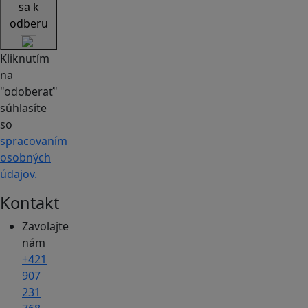
sa k
odberu
Kliknutím
na
"odoberať"
súhlasíte
so
spracovaním
osobných
údajov.
Kontakt
Zavolajte
nám
+421
907
231