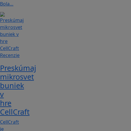
Bola…
Recenzie
Preskúmaj
mikrosvet
buniek
v
hre
CellCraft
CellCraft
je