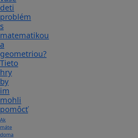
deti
problém
s
matematikou
a
geometriou?
Tieto
hry
by
im
mohli
pomôcť
Ak
máte
doma