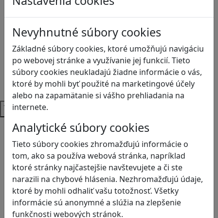
Nastavenia cookies
Biológia
Dejepis
Environmentálna výchova
Nevyhnutné súbory cookies
Etická výchova
Základné súbory cookies, ktoré umožňujú navigáciu
Geografia
po webovej stránke a využívanie jej funkcií. Tieto
Matematika
súbory cookies neukladajú žiadne informácie o vás,
Občianska náuka
ktoré by mohli byť použité na marketingové účely
Vlastiveda
alebo na zapamätanie si vášho prehliadania na
Témy
internete.
Analytické súbory cookies
Bezpečnosť na internete
Čítanie s porozumením
Tieto súbory cookies zhromažďujú informácie o
Digitálna rovnováha
tom, ako sa používa webová stránka, napríklad
Ekológia
ktoré stránky najčastejšie navštevujete a či ste
Globálne vzdelávanie
narazili na chybové hlásenia. Nezhromažďujú údaje,
Kreativita
ktoré by mohli odhaliť vašu totožnosť. Všetky
Kritické myslenie
informácie sú anonymné a slúžia na zlepšenie
Kyberšikana
funkčnosti webových stránok.