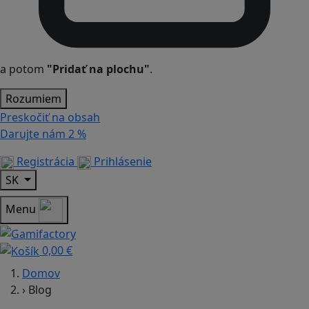
a potom
"Pridať na plochu"
.
Rozumiem
Preskočiť na obsah
Darujte nám
2 %
Registrácia
Prihlásenie
SK
Menu
0,00 €
Domov
›
Blog