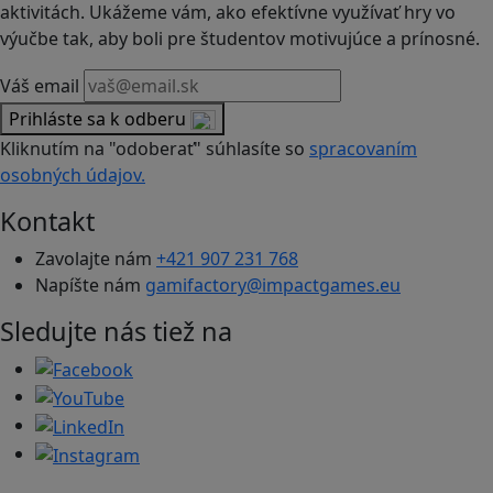
aktivitách. Ukážeme vám, ako efektívne využívať hry vo
výučbe tak, aby boli pre študentov motivujúce a prínosné.
Váš email
Prihláste sa k odberu
Kliknutím na "odoberať" súhlasíte so
spracovaním
osobných údajov.
Kontakt
Zavolajte nám
+421 907 231 768
Napíšte nám
gamifactory@impactgames.eu
Sledujte nás tiež na