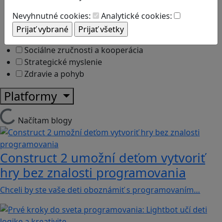
Logické myslenie
Ľudské práva a tolerancia
Nevyhnutné cookies:
Analytické cookies:
Motorika a koncentrácia
Programovanie/Technika
Sociálne zručnosti a kooperácia
Strategické myslenie
Zdravie a pohyb
Platformy
Načítam blogy
Construct 2 umožní deťom vytvoriť
hry bez znalosti programovania
Chceli by ste vaše deti oboznámiť s programovaním…