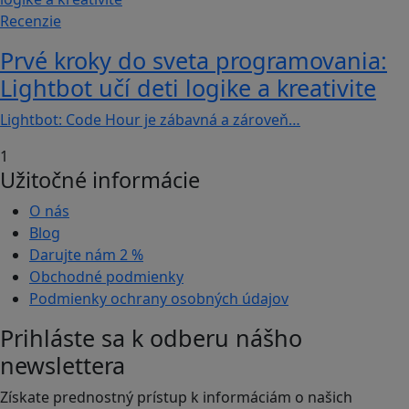
Recenzie
Prvé kroky do sveta programovania:
Lightbot učí deti logike a kreativite
Lightbot: Code Hour je zábavná a zároveň…
1
Užitočné informácie
O nás
Blog
Darujte nám
2 %
Obchodné podmienky
Podmienky ochrany osobných údajov
Prihláste sa k odberu nášho
newslettera
Získate prednostný prístup k informáciám o našich