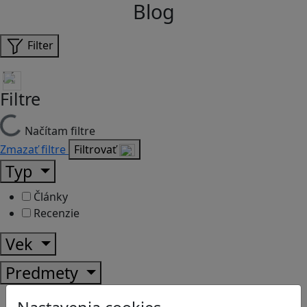
Blog
Filter
Filtre
Načítam filtre
Zmazať filtre
Filtrovať
Typ
Články
Recenzie
Vek
Predmety
Anglický jazyk