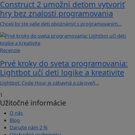
Construct 2 umožní deťom vytvoriť
hry bez znalosti programovania
Chceli by ste vaše deti oboznámiť s programovaním…
Recenzie
Prvé kroky do sveta programovania:
Lightbot učí deti logike a kreativite
Lightbot: Code Hour je zábavná a zároveň…
1
Užitočné informácie
O nás
Blog
Darujte nám
2 %
Obchodné podmienky