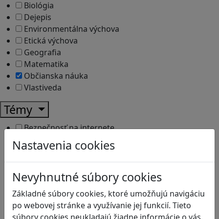
Biológia
Dejepis
Environmentálna výchova
Etická výchova
Geografia
Matematika
Občianska náuka
Vlastiveda
Témy
Bezpečnosť na internete
Čítanie s porozumením
Nastavenia cookies
Digitálna rovnováha
Ekológia
Globálne vzdelávanie
Nevyhnutné súbory cookies
Kreativita
Základné súbory cookies, ktoré umožňujú navigáciu
Kritické myslenie
po webovej stránke a využívanie jej funkcií. Tieto
Kyberšikana
súbory cookies neukladajú žiadne informácie o vás,