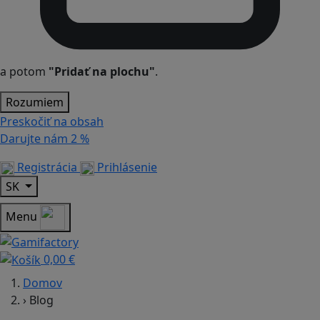
a potom
"Pridať na plochu"
.
Rozumiem
Preskočiť na obsah
Darujte nám
2 %
Registrácia
Prihlásenie
SK
Menu
0,00 €
Domov
›
Blog