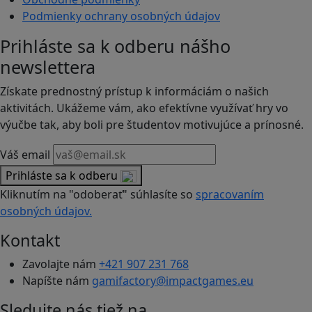
Podmienky ochrany osobných údajov
Prihláste sa k odberu nášho
newslettera
Získate prednostný prístup k informáciám o našich
aktivitách. Ukážeme vám, ako efektívne využívať hry vo
výučbe tak, aby boli pre študentov motivujúce a prínosné.
Váš email
Prihláste sa k odberu
Kliknutím na "odoberať" súhlasíte so
spracovaním
osobných údajov.
Kontakt
Zavolajte nám
+421 907 231 768
Napíšte nám
gamifactory@impactgames.eu
Sledujte nás tiež na