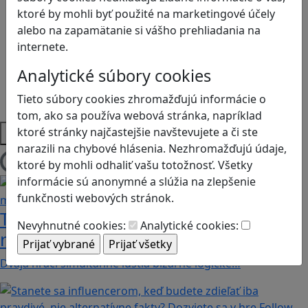
Logické myslenie
ktoré by mohli byť použité na marketingové účely
Ľudské práva a tolerancia
alebo na zapamätanie si vášho prehliadania na
Motorika a koncentrácia
internete.
Programovanie/Technika
Sociálne zručnosti a kooperácia
Analytické súbory cookies
Strategické myslenie
Tieto súbory cookies zhromažďujú informácie o
Zdravie a pohyb
tom, ako sa používa webová stránka, napríklad
Platformy
ktoré stránky najčastejšie navštevujete a či ste
narazili na chybové hlásenia. Nezhromažďujú údaje,
ktoré by mohli odhaliť vašu totožnosť. Všetky
Načítam blogy
informácie sú anonymné a slúžia na zlepšenie
funkčnosti webových stránok.
Tick Tock: A Tale for Tw‪o je hra s
Nevyhnutné cookies:
Analytické cookies:
netradičnou mechanikou spolupráce
Dvaja hráči simultánne lúštia bizarné logické…