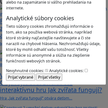
alebo na zapamätanie si vášho prehliadania na
Načítam blogy
internete.
Analytické súbory cookies
Fotografujte zvieratká, aby ste
Tieto súbory cookies zhromažďujú informácie o
zachránili ostrov v Alba: A Wildlife
tom, ako sa používa webová stránka, napríklad
adventure
ktoré stránky najčastejšie navštevujete a či ste
narazili na chybové hlásenia. Nezhromažďujú údaje,
Jednoduchá hra, vhodná pre kohokoľvek z rodiny,…
ktoré by mohli odhaliť vašu totožnosť. Všetky
informácie sú anonymné a slúžia na zlepšenie
funkčnosti webových stránok.
Recenzie
Nevyhnutné cookies:
Analytické cookies:
Vzdelávacie dobrodružstvo:
Objavujte svet zvierat cez
interaktívnu hru Jak zvířata fungují?
Hra „Jak zvířata fungují“ otvára deťom…