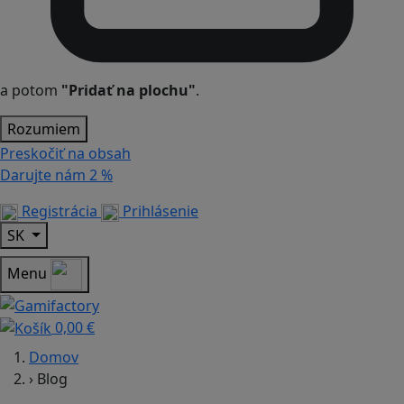
a potom
"Pridať na plochu"
.
Rozumiem
Preskočiť na obsah
Darujte nám
2 %
Registrácia
Prihlásenie
SK
Menu
0,00 €
Domov
›
Blog