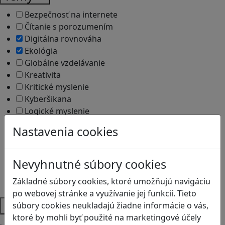
Bezpečnosť na internete
Čítanie s porozumením
Digitálna rovnováha
Ekológia
Globálne vzdelávanie
Kreativita
Kritické myslenie
Kyberšikana
Logické myslenie
Ľudské práva a tolerancia
Nastavenia cookies
Motorika a koncentrácia
Programovanie/Technika
Sociálne zručnosti a kooperácia
Nevyhnutné súbory cookies
Strategické myslenie
Základné súbory cookies, ktoré umožňujú navigáciu
Zdravie a pohyb
po webovej stránke a využívanie jej funkcií. Tieto
Platformy
súbory cookies neukladajú žiadne informácie o vás,
ktoré by mohli byť použité na marketingové účely