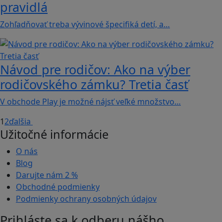
pravidlá
Zohľadňovať treba vývinové špecifiká detí, a…
Návod pre rodičov: Ako na výber
rodičovského zámku? Tretia časť
V obchode Play je možné nájsť veľké množstvo…
1
2
ďalšia
Užitočné informácie
O nás
Blog
Darujte nám
2 %
Obchodné podmienky
Podmienky ochrany osobných údajov
Prihláste sa k odberu nášho