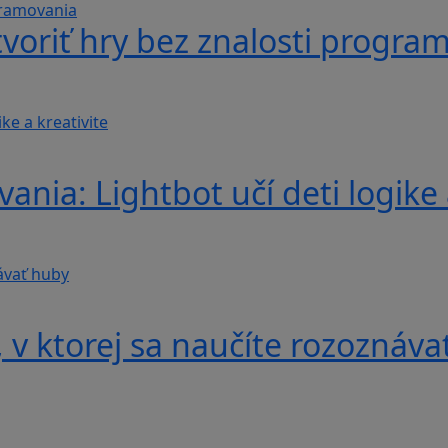
voriť hry bez znalosti progra
nia: Lightbot učí deti logike 
v ktorej sa naučíte rozoznáva