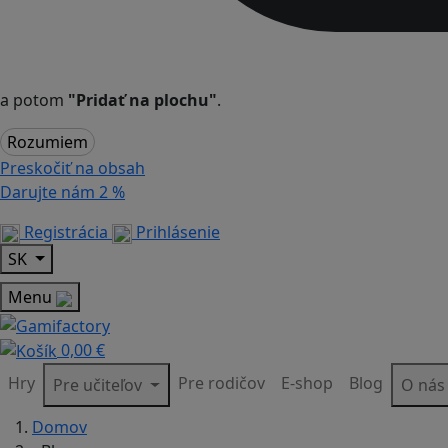
a potom
"Pridať na plochu"
.
Rozumiem
Preskočiť na obsah
Darujte nám
2 %
Registrácia
Prihlásenie
SK
Menu
0,00 €
Hry
Pre rodičov
E-shop
Blog
Pre učiteľov
O ná
Domov