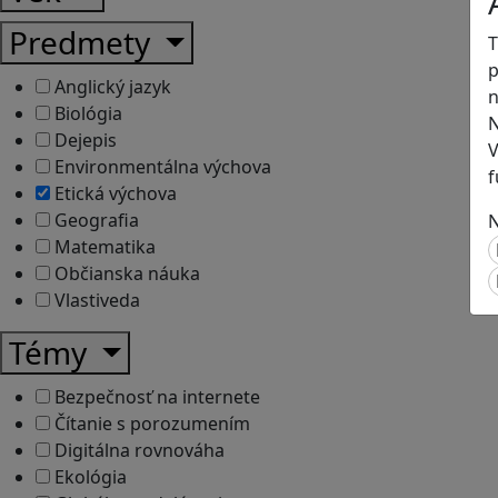
Predmety
T
p
Anglický jazyk
n
Biológia
N
Dejepis
V
Environmentálna výchova
f
Etická výchova
Geografia
N
Matematika
Občianska náuka
Vlastiveda
Témy
Bezpečnosť na internete
Čítanie s porozumením
Digitálna rovnováha
Ekológia