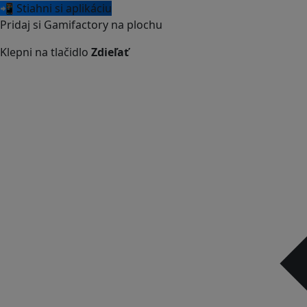
📲 Stiahni si aplikáciu
Pridaj si Gamifactory na plochu
Klepni na tlačidlo
Zdieľať