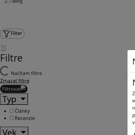
›
Blog
Filter
Filtre
Načítam filtre
Zmazať filtre
Filtrovať
Z
Typ
w
n
Články
p
Recenzie
v
Vek