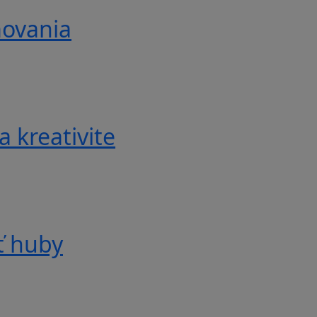
movania
a kreativite
ť huby