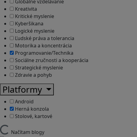
Globálne vzdelávanie
Kreativita
Kritické myslenie
Kyberšikana
Logické myslenie
Ľudské práva a tolerancia
Motorika a koncentrácia
Programovanie/Technika
Sociálne zručnosti a kooperácia
Strategické myslenie
Zdravie a pohyb
Platformy
Android
Herná konzola
Stolové, kartové
Načítam blogy