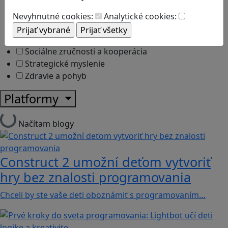
Logické myslenie
Ľudské práva a tolerancia
Nevyhnutné cookies:
Analytické cookies:
Motorika a koncentrácia
Programovanie/Technika
Sociálne zručnosti a kooperácia
Strategické myslenie
Zdravie a pohyb
Platformy
Načítam blogy
Construct 2 umožní deťom vytvoriť
hry bez znalosti programovania
Chceli by ste vaše deti oboznámiť s programovaním…