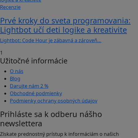
Recenzie
Prvé kroky do sveta programovania:
Lightbot učí deti logike a kreativite
Lightbot: Code Hour je zábavná a zároveň…
1
Užitočné informácie
O nás
Blog
Darujte nám
2 %
Obchodné podmienky
Podmienky ochrany osobných údajov
Prihláste sa k odberu nášho
newslettera
Získate prednostný prístup k informáciám o našich