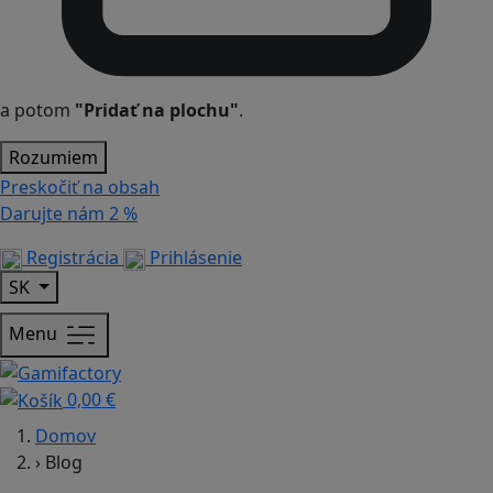
a potom
"Pridať na plochu"
.
Rozumiem
Preskočiť na obsah
Darujte nám
2 %
Registrácia
Prihlásenie
SK
Menu
0,00 €
Domov
›
Blog