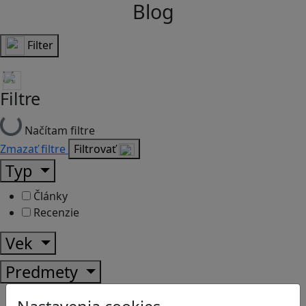
Blog
Filter
Filtre
Načítam filtre
Zmazať filtre
Filtrovať
Typ
Články
Recenzie
Vek
Predmety
Anglický jazyk