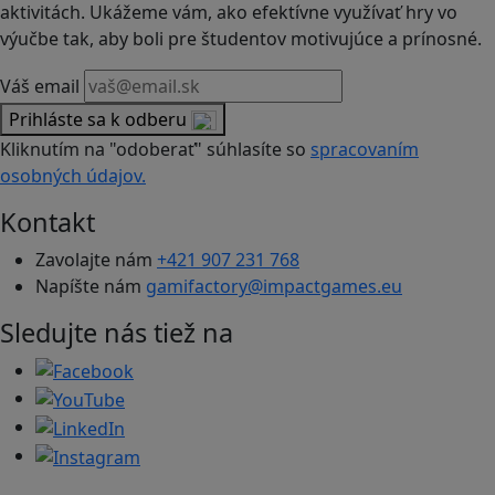
aktivitách. Ukážeme vám, ako efektívne využívať hry vo
výučbe tak, aby boli pre študentov motivujúce a prínosné.
Váš email
Prihláste sa k odberu
Kliknutím na "odoberať" súhlasíte so
spracovaním
osobných údajov.
Kontakt
Zavolajte nám
+421 907 231 768
Napíšte nám
gamifactory@impactgames.eu
Sledujte nás tiež na