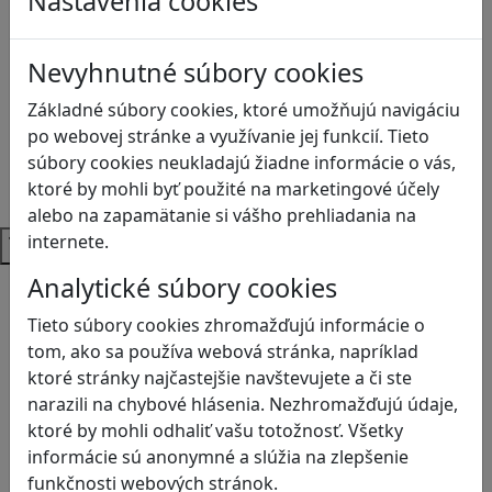
Nastavenia cookies
Biológia
Dejepis
Environmentálna výchova
Nevyhnutné súbory cookies
Etická výchova
Základné súbory cookies, ktoré umožňujú navigáciu
Geografia
po webovej stránke a využívanie jej funkcií. Tieto
Matematika
súbory cookies neukladajú žiadne informácie o vás,
Občianska náuka
ktoré by mohli byť použité na marketingové účely
Vlastiveda
alebo na zapamätanie si vášho prehliadania na
Témy
internete.
Analytické súbory cookies
Bezpečnosť na internete
Čítanie s porozumením
Tieto súbory cookies zhromažďujú informácie o
Digitálna rovnováha
tom, ako sa používa webová stránka, napríklad
Ekológia
ktoré stránky najčastejšie navštevujete a či ste
Globálne vzdelávanie
narazili na chybové hlásenia. Nezhromažďujú údaje,
Kreativita
ktoré by mohli odhaliť vašu totožnosť. Všetky
Kritické myslenie
informácie sú anonymné a slúžia na zlepšenie
Kyberšikana
funkčnosti webových stránok.