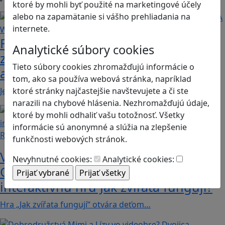
ktoré by mohli byť použité na marketingové účely
Načítam blogy
alebo na zapamätanie si vášho prehliadania na
internete.
Fotografujte zvieratká, aby ste
Analytické súbory cookies
zachránili ostrov v Alba: A Wildlife
Tieto súbory cookies zhromažďujú informácie o
adventure
tom, ako sa používa webová stránka, napríklad
ktoré stránky najčastejšie navštevujete a či ste
Jednoduchá hra, vhodná pre kohokoľvek z rodiny,…
narazili na chybové hlásenia. Nezhromažďujú údaje,
ktoré by mohli odhaliť vašu totožnosť. Všetky
informácie sú anonymné a slúžia na zlepšenie
Recenzie
funkčnosti webových stránok.
Vzdelávacie dobrodružstvo:
Nevyhnutné cookies:
Analytické cookies:
Objavujte svet zvierat cez
interaktívnu hru Jak zvířata fungují?
Hra „Jak zvířata fungují“ otvára deťom…