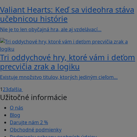
Valiant Hearts: Keď sa videohra stáva
učebnicou histórie
Nie je to len obyčajná hra, ale aj vzdelávací…
Tri oddychové hry, ktoré vám i deťom
precvičia zrak a logiku
Existuje množstvo titulov, ktorých jediným cieľom…
1
2
3
ďalšia
Užitočné informácie
O nás
Blog
Darujte nám
2 %
Obchodné podmienky