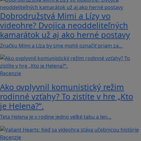
Dobrodružstvá Mimi a Lízy vo
videohre? Dvojica neoddeliteľných
kamarátok už aj ako herné postavy
Značku Mimi a Líza by sme mohli označiť priam za…
Recenzie
Ako ovplyvnil komunistický režim
rodinné vzťahy? To zistíte v hre „Kto
je Helena?“.
Teta Helena je v rodine jedno veľké tabu a len…
Recenzie