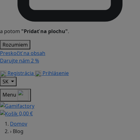
a potom
"Pridať na plochu"
.
Rozumiem
Preskočiť na obsah
Darujte nám
2 %
Registrácia
Prihlásenie
SK
Menu
0,00 €
Domov
›
Blog