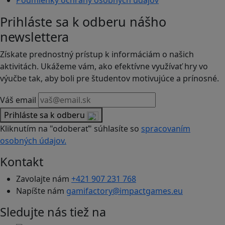
Podmienky ochrany osobných údajov
Prihláste sa k odberu nášho
newslettera
Získate prednostný prístup k informáciám o našich
aktivitách. Ukážeme vám, ako efektívne využívať hry vo
výučbe tak, aby boli pre študentov motivujúce a prínosné.
Váš email
Prihláste sa k odberu
Kliknutím na "odoberať" súhlasíte so
spracovaním
osobných údajov.
Kontakt
Zavolajte nám
+421 907 231 768
Napíšte nám
gamifactory@impactgames.eu
Sledujte nás tiež na