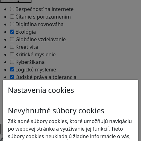
Bezpečnosť na internete
Čítanie s porozumením
Digitálna rovnováha
Ekológia
Globálne vzdelávanie
Kreativita
Kritické myslenie
Kyberšikana
Logické myslenie
Ľudské práva a tolerancia
Motorika a koncentrácia
Nastavenia cookies
Programovanie/Technika
Sociálne zručnosti a kooperácia
Strategické myslenie
Nevyhnutné súbory cookies
Zdravie a pohyb
Základné súbory cookies, ktoré umožňujú navigáciu
Platformy
po webovej stránke a využívanie jej funkcií. Tieto
súbory cookies neukladajú žiadne informácie o vás,