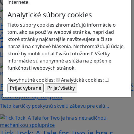
internete.
Načítam blogy
Analytické súbory cookies
Heritage Quest AR: Vráťte sa do
Tieto súbory cookies zhromažďujú informácie o
tom, ako sa používa webová stránka, napríklad
časov, keď Rímska ríša siahala až po
ktoré stránky najčastejšie navštevujete a či ste
Dunaj
narazili na chybové hlásenia. Nezhromažďujú údaje,
ktoré by mohli odhaliť vašu totožnosť. Všetky
Heritage Quest AR je mobilná hra, ktorá ponúka…
informácie sú anonymné a slúžia na zlepšenie
funkčnosti webových stránok.
Recenzie
Nevyhnutné cookies:
Analytické cookies:
Rébusy sú hlavolamy do vrecka, ktoré
potrápia aj logiku
Tieto kartičky poskytnú skvelú zábavu pre celú…
Tick Tock: A Tale for Tw‪o je hra s