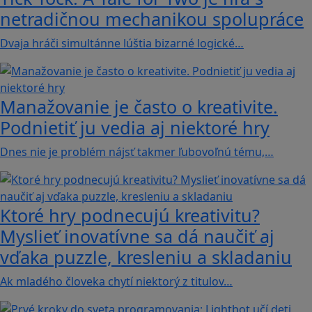
netradičnou mechanikou spolupráce
Dvaja hráči simultánne lúštia bizarné logické…
Manažovanie je často o kreativite.
Podnietiť ju vedia aj niektoré hry
Dnes nie je problém nájsť takmer ľubovoľnú tému,…
Ktoré hry podnecujú kreativitu?
Myslieť inovatívne sa dá naučiť aj
vďaka puzzle, kresleniu a skladaniu
Ak mladého človeka chytí niektorý z titulov…