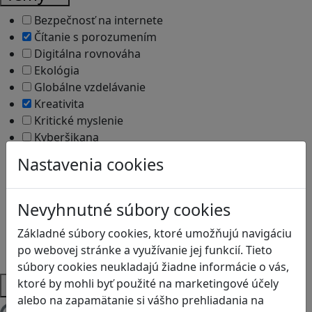
Bezpečnosť na internete
Čítanie s porozumením
Digitálna rovnováha
Ekológia
Globálne vzdelávanie
Kreativita
Kritické myslenie
Kyberšikana
Logické myslenie
Nastavenia cookies
Ľudské práva a tolerancia
Motorika a koncentrácia
Programovanie/Technika
Nevyhnutné súbory cookies
Sociálne zručnosti a kooperácia
Základné súbory cookies, ktoré umožňujú navigáciu
Strategické myslenie
po webovej stránke a využívanie jej funkcií. Tieto
Zdravie a pohyb
súbory cookies neukladajú žiadne informácie o vás,
Platformy
ktoré by mohli byť použité na marketingové účely
alebo na zapamätanie si vášho prehliadania na