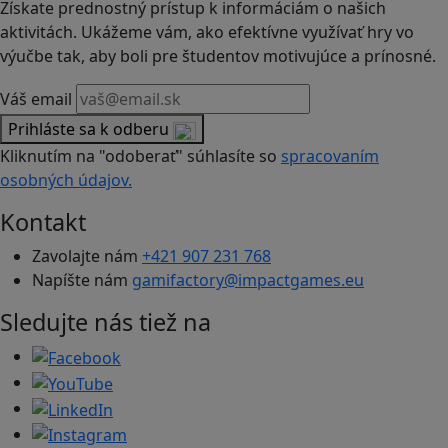
Získate prednostný prístup k informáciám o našich
aktivitách. Ukážeme vám, ako efektívne využívať hry vo
výučbe tak, aby boli pre študentov motivujúce a prínosné.
Váš email
Prihláste sa k odberu
Kliknutím na "odoberať" súhlasíte so
spracovaním
osobných údajov.
Kontakt
Zavolajte nám
+421 907 231 768
Napíšte nám
gamifactory@impactgames.eu
Sledujte nás tiež na