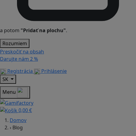
a potom
"Pridať na plochu"
.
Rozumiem
Preskočiť na obsah
Darujte nám
2 %
Registrácia
Prihlásenie
SK
Menu
0,00 €
Domov
›
Blog