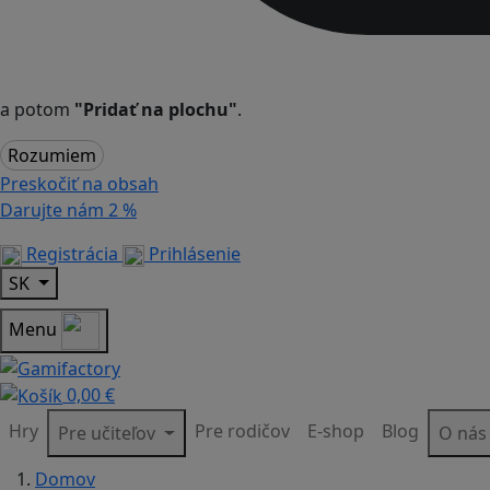
a potom
"Pridať na plochu"
.
Rozumiem
Preskočiť na obsah
Darujte nám
2 %
Registrácia
Prihlásenie
SK
Menu
0,00 €
Hry
Pre rodičov
E-shop
Blog
Pre učiteľov
O ná
Domov