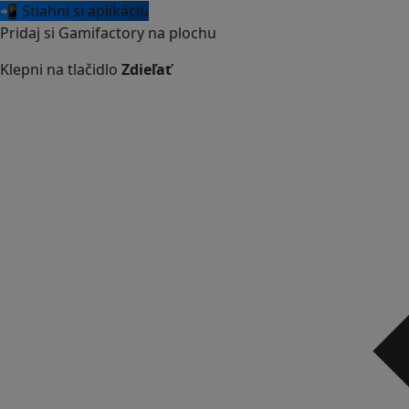
📲 Stiahni si aplikáciu
Pridaj si Gamifactory na plochu
Klepni na tlačidlo
Zdieľať