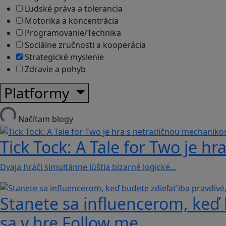
Ľudské práva a tolerancia
Motorika a koncentrácia
Programovanie/Technika
Sociálne zručnosti a kooperácia
Strategické myslenie
Zdravie a pohyb
Platformy
Načítam blogy
Tick Tock: A Tale for Tw‪o je 
Dvaja hráči simultánne lúštia bizarné logické…
Stanete sa influencerom, keď b
sa v hre Follow me