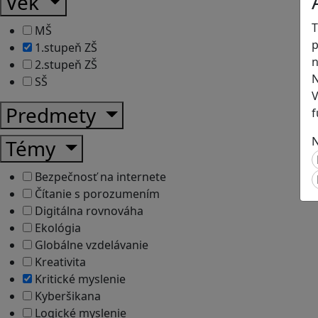
Vek
T
MŠ
p
1.stupeň ZŠ
n
2.stupeň ZŠ
N
SŠ
V
Predmety
f
N
Témy
Bezpečnosť na internete
Čítanie s porozumením
Digitálna rovnováha
Ekológia
Globálne vzdelávanie
Kreativita
Kritické myslenie
Kyberšikana
Logické myslenie