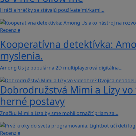
Hráči a hráčky sa stávajú používateľmi/kami…
Recenzie
Kooperatívna detektívka: Amon
myslenia.
Among Us je populárna 2D multiplayerová digitálna…
Dobrodružstvá Mimi a Lízy vo 
herné postavy
Značku Mimi a Líza by sme mohli označiť priam za…
Recenzie