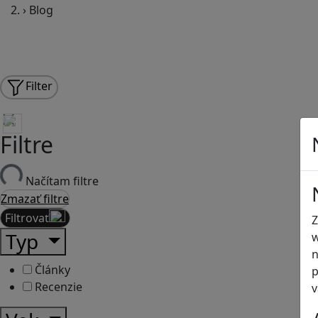
›
Blog
Filter
Filtre
Načítam filtre
Zmazať filtre
Filtrovať
Z
Typ
w
n
Články
p
Recenzie
v