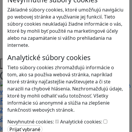
Kyberšikana
Logické myslenie
Základné súbory cookies, ktoré umožňujú navigáciu
Ľudské práva a tolerancia
po webovej stránke a využívanie jej funkcií. Tieto
Motorika a koncentrácia
súbory cookies neukladajú žiadne informácie o vás,
Programovanie/Technika
ktoré by mohli byť použité na marketingové účely
Sociálne zručnosti a kooperácia
alebo na zapamätanie si vášho prehliadania na
Strategické myslenie
internete.
Zdravie a pohyb
Analytické súbory cookies
Platformy
Tieto súbory cookies zhromažďujú informácie o
tom, ako sa používa webová stránka, napríklad
Načítam blogy
ktoré stránky najčastejšie navštevujete a či ste
narazili na chybové hlásenia. Nezhromažďujú údaje,
ktoré by mohli odhaliť vašu totožnosť. Všetky
Fotografujte zvieratká, aby ste
informácie sú anonymné a slúžia na zlepšenie
zachránili ostrov v Alba: A Wildlife
funkčnosti webových stránok.
adventure
Nevyhnutné cookies:
Analytické cookies:
Jednoduchá hra, vhodná pre kohokoľvek z rodiny,…