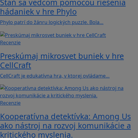
Staň sa vedcom pomocou riešenia
hádaniek v hre Phylo
Phylo patrí do žánru logických puzzle. Bola…
Recenzie
Preskúmaj mikrosvet buniek v hre
CellCraft
CellCraft je edukatívna hra, v ktorej ovládame…
Recenzie
Kooperatívna detektívka: Among Us
ako nástroj na rozvoj komunikácie a
kritického myslenia.