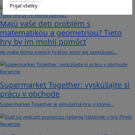
Majú vaše deti problém s
matematikou a geometriou? Tieto
hry by im mohli pomôcť
Ak máte doma malých hráčov, ktorí ale zaostávajú…
Recenzie
Supermarket Together: vyskúšajte si
prácu v obchode
Supermarket Together je simulačná hra, v ktorej…
Recenzie