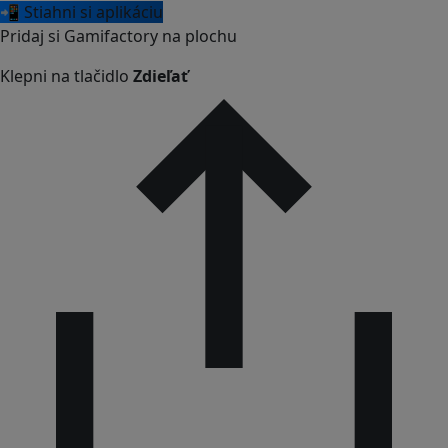
📲 Stiahni si aplikáciu
Pridaj si Gamifactory na plochu
Klepni na tlačidlo
Zdieľať