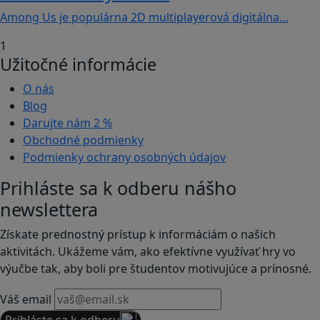
Among Us je populárna 2D multiplayerová digitálna…
1
Užitočné informácie
O nás
Blog
Darujte nám
2 %
Obchodné podmienky
Podmienky ochrany osobných údajov
Prihláste sa k odberu nášho
newslettera
Získate prednostný prístup k informáciám o našich
aktivitách. Ukážeme vám, ako efektívne využívať hry vo
výučbe tak, aby boli pre študentov motivujúce a prínosné.
Váš email
Prihláste sa k odberu