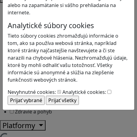
alebo na zapamätanie si vášho prehliadania na
Bezpečnosť na internete
internete.
Čítanie s porozumením
Digitálna rovnováha
Analytické súbory cookies
Ekológia
Tieto súbory cookies zhromažďujú informácie o
Globálne vzdelávanie
tom, ako sa používa webová stránka, napríklad
Kreativita
ktoré stránky najčastejšie navštevujete a či ste
Kritické myslenie
narazili na chybové hlásenia. Nezhromažďujú údaje,
Kyberšikana
ktoré by mohli odhaliť vašu totožnosť. Všetky
Logické myslenie
informácie sú anonymné a slúžia na zlepšenie
Ľudské práva a tolerancia
funkčnosti webových stránok.
Motorika a koncentrácia
Programovanie/Technika
Nevyhnutné cookies:
Analytické cookies:
Sociálne zručnosti a kooperácia
Strategické myslenie
Zdravie a pohyb
Platformy