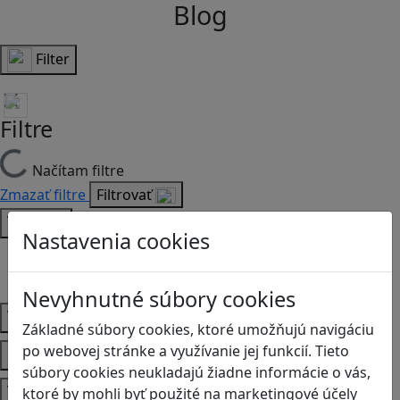
Blog
Filter
Filtre
Načítam filtre
Zmazať filtre
Filtrovať
Typ
Nastavenia cookies
Články
Recenzie
Nevyhnutné súbory cookies
Vek
Základné súbory cookies, ktoré umožňujú navigáciu
Predmety
po webovej stránke a využívanie jej funkcií. Tieto
súbory cookies neukladajú žiadne informácie o vás,
Témy
ktoré by mohli byť použité na marketingové účely