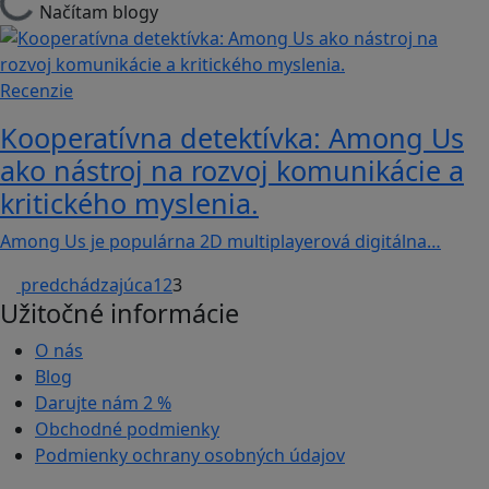
Načítam blogy
Recenzie
Kooperatívna detektívka: Among Us
ako nástroj na rozvoj komunikácie a
kritického myslenia.
Among Us je populárna 2D multiplayerová digitálna…
predchádzajúca
1
2
3
Užitočné informácie
O nás
Blog
Darujte nám
2 %
Obchodné podmienky
Podmienky ochrany osobných údajov