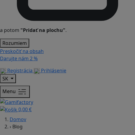
a potom
"Pridať na plochu"
.
Rozumiem
Preskočiť na obsah
Darujte nám
2 %
Registrácia
Prihlásenie
SK
Menu
0,00 €
Domov
›
Blog