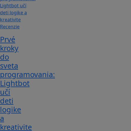
Recenzie
Prvé
kroky
do
sveta
programovania:
Lightbot
učí
deti
logike
a
kreativite