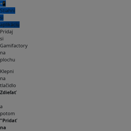
📲
Stiahni
si
aplikáciu
Pridaj
si
Gamifactory
na
plochu
Klepni
na
tlačidlo
Zdieľať
a
potom
"Pridať
na