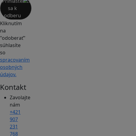
Prihláste
sa k
odberu
Kliknutím
na
"odoberať"
súhlasíte
so
spracovaním
osobných
údajov.
Kontakt
Zavolajte
nám
+421
907
231
768