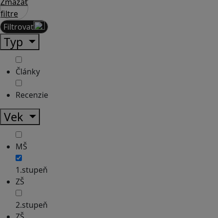
Zmazať
filtre
Filtrovať
Typ
Články
Recenzie
Vek
MŠ
1.stupeň
ZŠ
2.stupeň
ZŠ