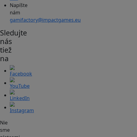
Napíšte
nám
gamifactory@impactgames.eu
Sledujte
nás
tiež
na
Nie
sme