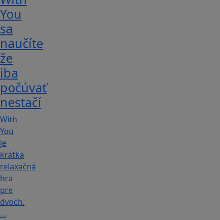
You
sa
naučíte
že
iba
počúvať
nestačí
With
You
je
krátka
relaxačná
hra
pre
dvoch.
…