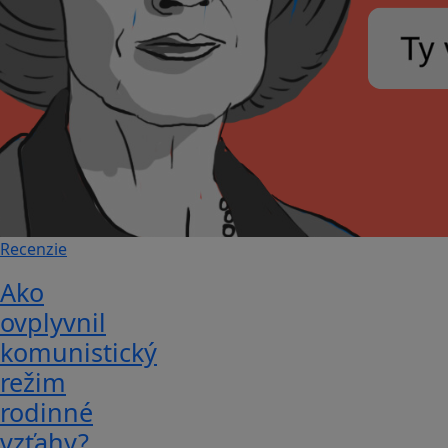
Recenzie
Ako
ovplyvnil
komunistický
režim
rodinné
vzťahy?