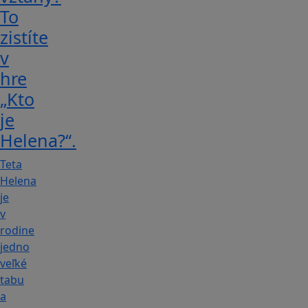
To
zistíte
v
hre
„Kto
je
Helena?“.
Teta
Helena
je
v
rodine
jedno
veľké
tabu
a