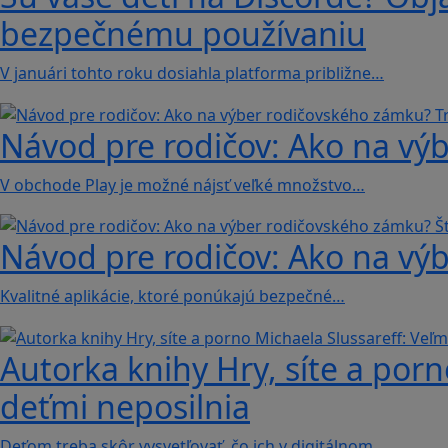
bezpečnému používaniu
V januári tohto roku dosiahla platforma približne…
Návod pre rodičov: Ako na výb
V obchode Play je možné nájsť veľké množstvo…
Návod pre rodičov: Ako na výb
Kvalitné aplikácie, ktoré ponúkajú bezpečné…
Autorka knihy Hry, síte a porn
deťmi neposilnia
Deťom treba skôr vysvetľovať, čo ich v digitálnom…