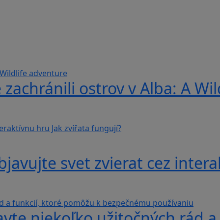
 zachránili ostrov v Alba: A Wi
avujte svet zvierat cez interak
avte niekoľko užitočných rád a