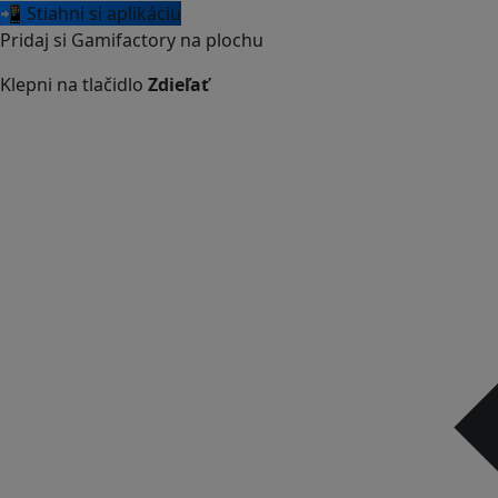
📲 Stiahni si aplikáciu
Pridaj si Gamifactory na plochu
Klepni na tlačidlo
Zdieľať