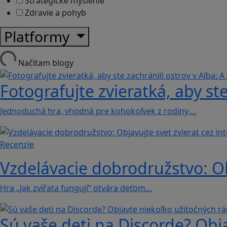
Strategické myslenie
Zdravie a pohyb
Platformy
Načítam blogy
Fotografujte zvieratká, aby ste
Jednoduchá hra, vhodná pre kohokoľvek z rodiny,…
Recenzie
Vzdelávacie dobrodružstvo: Obj
Hra „Jak zvířata fungují“ otvára deťom…
Sú vaše deti na Discorde? Obj