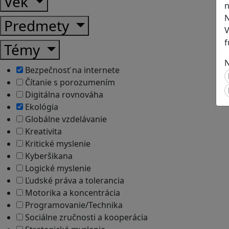
Vek
n
N
Predmety
V
f
Témy
N
Bezpečnosť na internete
Čítanie s porozumením
Digitálna rovnováha
Ekológia
Globálne vzdelávanie
Kreativita
Kritické myslenie
Kyberšikana
Logické myslenie
Ľudské práva a tolerancia
Motorika a koncentrácia
Programovanie/Technika
Sociálne zručnosti a kooperácia