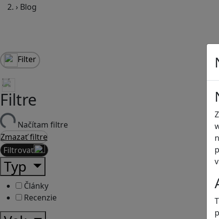
›
Blog
Filter
Filtre
Z
Načítam filtre
w
Zmazať filtre
n
p
Filtrovať
v
Typ
Články
Recenzie
T
p