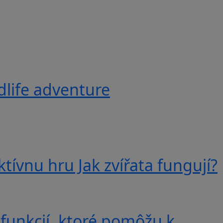
ldlife adventure
tívnu hru Jak zvířata fungují?
 funkcií, ktoré pomôžu k