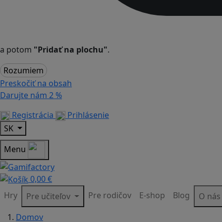
a potom
"Pridať na plochu"
.
Rozumiem
Preskočiť na obsah
Darujte nám
2 %
Registrácia
Prihlásenie
SK
Menu
0,00 €
Hry
Pre rodičov
E-shop
Blog
Pre učiteľov
O ná
Domov