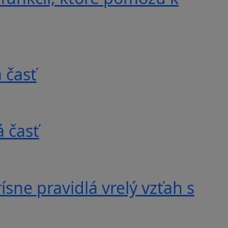
 časť
 časť
ísne pravidlá vrelý vzťah s