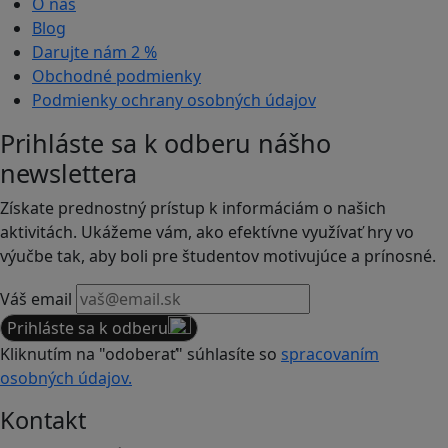
O nás
Blog
Darujte nám
2 %
Obchodné podmienky
Podmienky ochrany osobných údajov
Prihláste sa k odberu nášho
newslettera
Získate prednostný prístup k informáciám o našich
aktivitách. Ukážeme vám, ako efektívne využívať hry vo
výučbe tak, aby boli pre študentov motivujúce a prínosné.
Váš email
Prihláste sa k odberu
Kliknutím na "odoberať" súhlasíte so
spracovaním
osobných údajov.
Kontakt