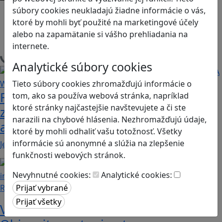
súbory cookies neukladajú žiadne informácie o vás,
Android
ktoré by mohli byť použité na marketingové účely
Herná konzola
alebo na zapamätanie si vášho prehliadania na
Stolové, kartové
internete.
Načítam blogy
Analytické súbory cookies
Tieto súbory cookies zhromažďujú informácie o
Fotografujte zvieratká, aby ste
tom, ako sa používa webová stránka, napríklad
ktoré stránky najčastejšie navštevujete a či ste
zachránili ostrov v Alba: A Wildlife
narazili na chybové hlásenia. Nezhromažďujú údaje,
adventure
ktoré by mohli odhaliť vašu totožnosť. Všetky
informácie sú anonymné a slúžia na zlepšenie
Jednoduchá hra, vhodná pre kohokoľvek z rodiny,…
funkčnosti webových stránok.
Nevyhnutné cookies:
Analytické cookies:
Recenzie
Vzdelávacie dobrodružstvo: