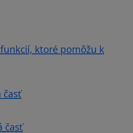
 funkcií, ktoré pomôžu k
 časť
 časť