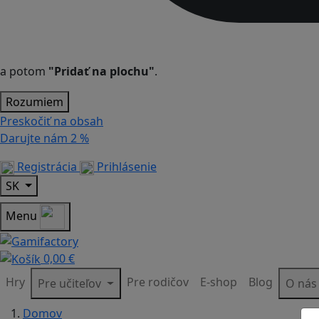
a potom
"Pridať na plochu"
.
Rozumiem
Preskočiť na obsah
Darujte nám
2 %
Registrácia
Prihlásenie
SK
Menu
0,00 €
Hry
Pre rodičov
E-shop
Blog
Pre učiteľov
O ná
Domov