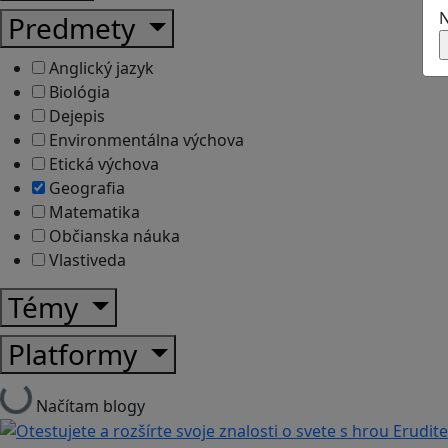
N
Predmety
Anglický jazyk
Biológia
Dejepis
Environmentálna výchova
Etická výchova
Geografia
Matematika
Občianska náuka
Vlastiveda
Témy
Platformy
Načítam blogy