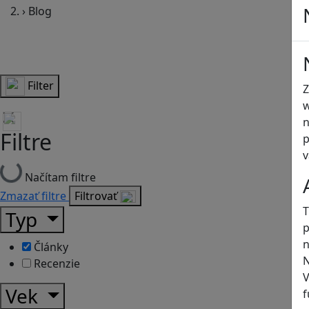
›
Blog
Filter
Z
w
n
Filtre
p
v
Načítam filtre
Zmazať filtre
Filtrovať
T
Typ
p
n
Články
N
Recenzie
V
Vek
f