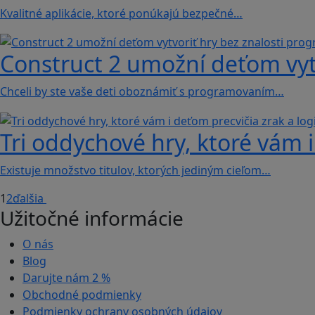
Kvalitné aplikácie, ktoré ponúkajú bezpečné…
Construct 2 umožní deťom vyt
Chceli by ste vaše deti oboznámiť s programovaním…
Tri oddychové hry, ktoré vám i
Existuje množstvo titulov, ktorých jediným cieľom…
1
2
ďalšia
Užitočné informácie
O nás
Blog
Darujte nám
2 %
Obchodné podmienky
Podmienky ochrany osobných údajov