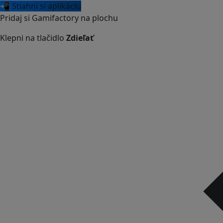
📲 Stiahni si aplikáciu
Pridaj si Gamifactory na plochu
Klepni na tlačidlo
Zdieľať