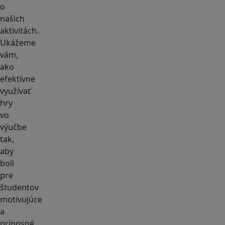
o
našich
aktivitách.
Ukážeme
vám,
ako
efektívne
využívať
hry
vo
výučbe
tak,
aby
boli
pre
študentov
motivujúce
a
prínosné.