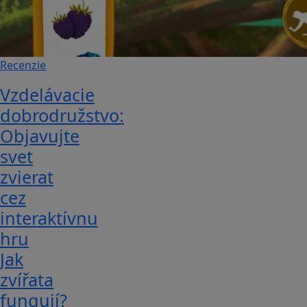
Recenzie
Vzdelávacie
dobrodružstvo:
Objavujte
svet
zvierat
cez
interaktívnu
hru
Jak
zvířata
fungují?