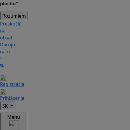
plochu"
.
Rozumiem
Preskočiť
na
obsah
Darujte
nám
2
%
Registrácia
Prihlásenie
SK
Menu