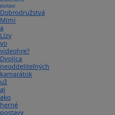
Dobrodružstvá
Mimi
a
Lízy
vo
videohre?
Dvojica
neoddeliteľných
kamarátok
už
aj
ako
herné
postavy