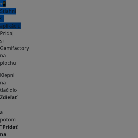
📲
Stiahni
si
aplikáciu
Pridaj
si
Gamifactory
na
plochu
Klepni
na
tlačidlo
Zdieľať
a
potom
"Pridať
na