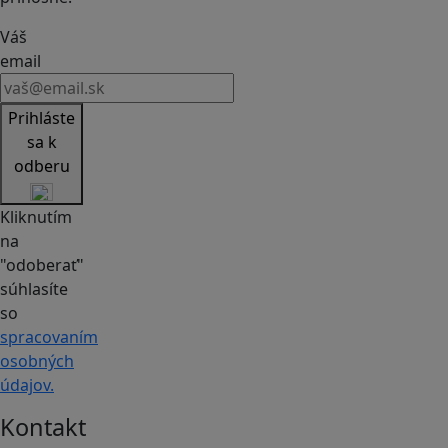
Váš
email
Prihláste
sa k
odberu
Kliknutím
na
"odoberať"
súhlasíte
so
spracovaním
osobných
údajov.
Kontakt