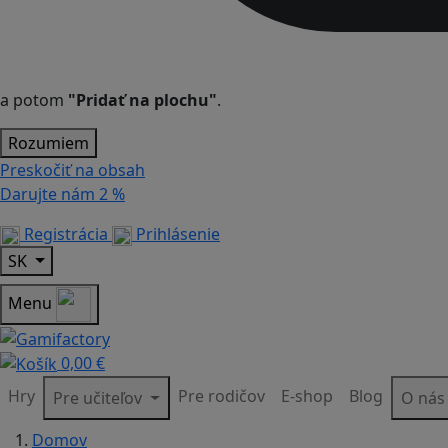
a potom
"Pridať na plochu"
.
Rozumiem
Preskočiť na obsah
Darujte nám
2 %
Registrácia
Prihlásenie
SK
Menu
0,00 €
Hry
Pre rodičov
E-shop
Blog
Pre učiteľov
O ná
Domov