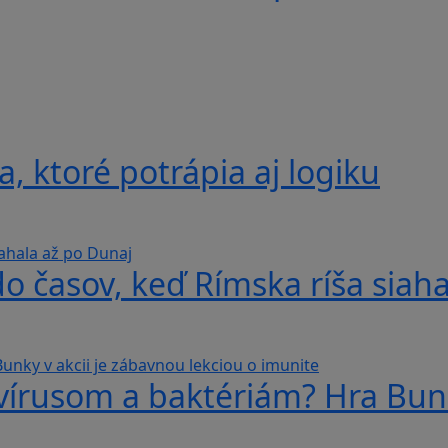
, ktoré potrápia aj logiku
do časov, keď Rímska ríša siah
 vírusom a baktériám? Hra Bunk