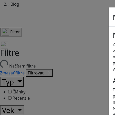
›
Blog
Filter
Z
Filtre
w
n
p
Načítam filtre
v
Zmazať filtre
Filtrovať
Typ
T
Články
p
Recenzie
n
Vek
N
V