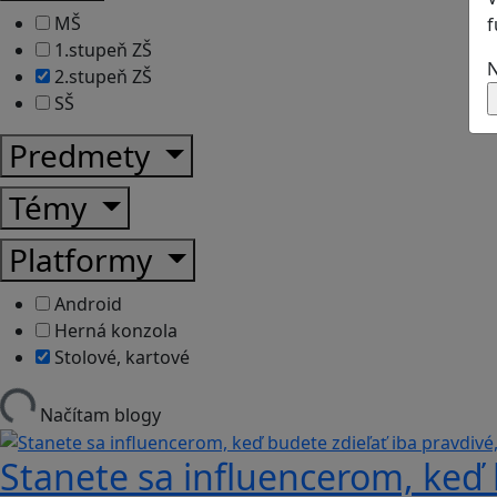
MŠ
f
1.stupeň ZŠ
N
2.stupeň ZŠ
SŠ
Predmety
Témy
Platformy
Android
Herná konzola
Stolové, kartové
Načítam blogy
Stanete sa influencerom, keď b