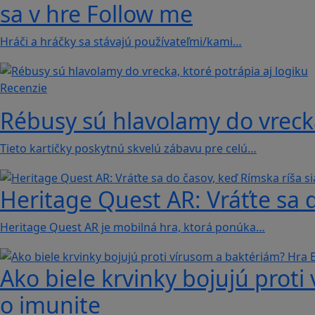
sa v hre Follow me
Hráči a hráčky sa stávajú používateľmi/kami…
Recenzie
Rébusy sú hlavolamy do vrecka
Tieto kartičky poskytnú skvelú zábavu pre celú…
Heritage Quest AR: Vráťte sa 
Heritage Quest AR je mobilná hra, ktorá ponúka…
Ako biele krvinky bojujú proti
o imunite