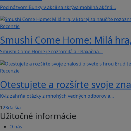
Pod názvom Bunky v akcii sa skrýva mobilná akčná…
Recenzie
Smushi Come Home: Milá hra, 
Smushi Come Home je roztomilá a relaxačná…
Recenzie
Otestujete a rozšírte svoje zna
Kvíz zahŕňa otázky z mnohých vedných odborov a…
1
2
3
ďalšia
Užitočné informácie
O nás