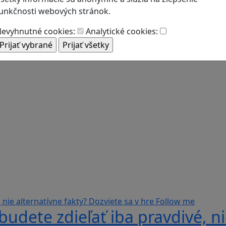
unkčnosti webových stránok.
evyhnutné cookies:
Analytické cookies:
udete zdieľať iba pravdivé, ni