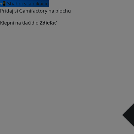
📲 Stiahni si aplikáciu
Pridaj si Gamifactory na plochu
Klepni na tlačidlo
Zdieľať