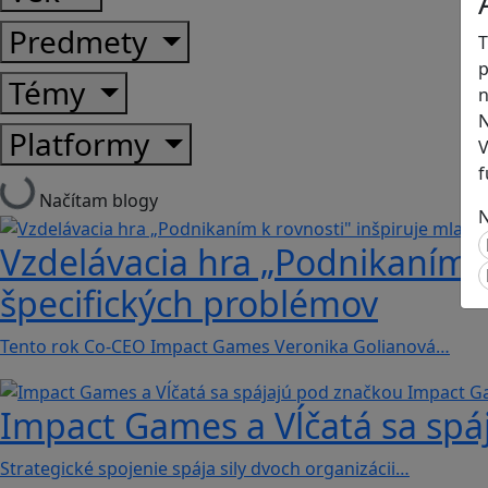
Predmety
T
p
Témy
n
N
Platformy
V
f
Načítam blogy
N
Vzdelávacia hra „Podnikaním k 
špecifických problémov
Tento rok Co-CEO Impact Games Veronika Golianová…
Impact Games a Vĺčatá sa sp
Strategické spojenie spája sily dvoch organizácii…