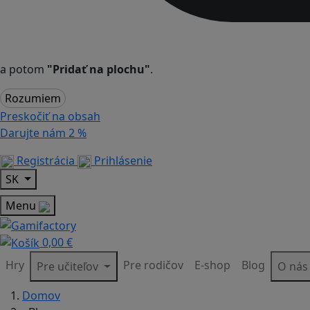
a potom
"Pridať na plochu"
.
Rozumiem
Preskočiť na obsah
Darujte nám
2 %
Registrácia
Prihlásenie
SK
Menu
0,00 €
Hry
Pre rodičov
E-shop
Blog
Pre učiteľov
O ná
Domov