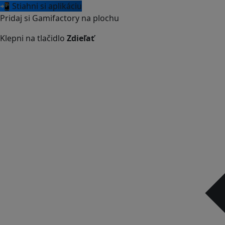
📲 Stiahni si aplikáciu
Pridaj si Gamifactory na plochu
Klepni na tlačidlo
Zdieľať