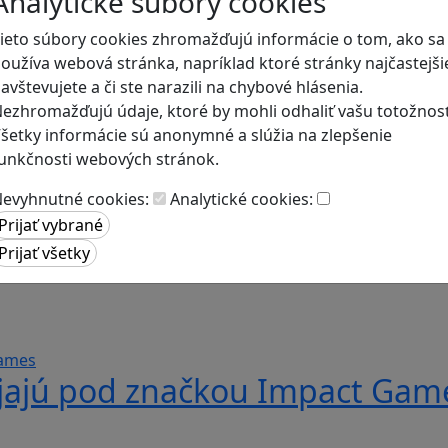
Analytické súbory cookies
ieto súbory cookies zhromažďujú informácie o tom, ako sa
oužíva webová stránka, napríklad ktoré stránky najčastejši
avštevujete a či ste narazili na chybové hlásenia.
ezhromažďujú údaje, ktoré by mohli odhaliť vašu totožnosť
šetky informácie sú anonymné a slúžia na zlepšenie
unkčnosti webových stránok.
evyhnutné cookies:
Analytické cookies:
rovnosti" inšpiruje mladých ľu
ájajú pod značkou Impact Gam