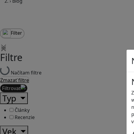
›
Blog
Filter
Filtre
Načítam filtre
Zmazať filtre
Filtrovať
Z
Typ
w
n
Články
p
Recenzie
v
Vek