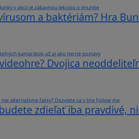
 vírusom a baktériám? Hra Bunk
videohre? Dvojica neoddeliteľ
udete zdieľať iba pravdivé, ni