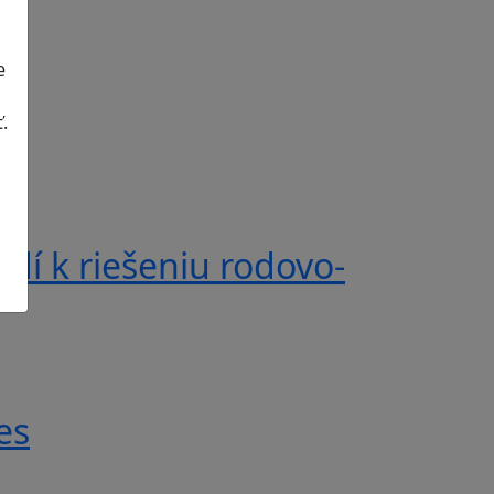
e
.
dí k riešeniu rodovo-
es