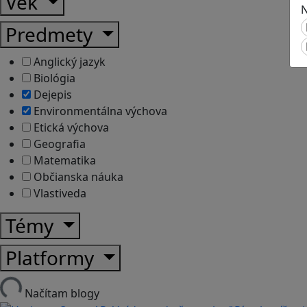
Vek
N
Predmety
Anglický jazyk
Biológia
Dejepis
Environmentálna výchova
Etická výchova
Geografia
Matematika
Občianska náuka
Vlastiveda
Témy
Platformy
Načítam blogy