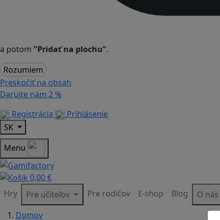
a potom
"Pridať na plochu"
.
Rozumiem
Preskočiť na obsah
Darujte nám
2 %
Registrácia
Prihlásenie
SK
Menu
0,00 €
Hry
Pre rodičov
E-shop
Blog
Pre učiteľov
O ná
Domov