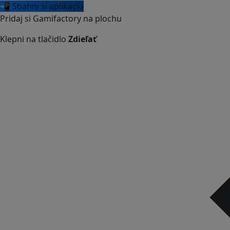
📲 Stiahni si aplikáciu
Pridaj si Gamifactory na plochu
Klepni na tlačidlo
Zdieľať