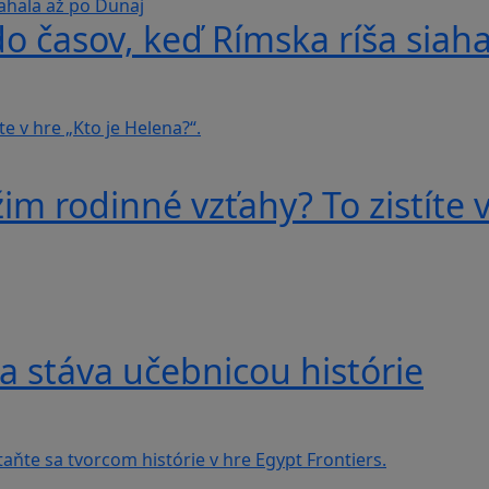
do časov, keď Rímska ríša siah
im rodinné vzťahy? To zistíte v
a stáva učebnicou histórie