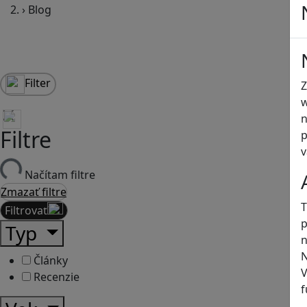
›
Blog
Filter
Z
w
n
Filtre
p
v
Načítam filtre
Zmazať filtre
T
Filtrovať
p
Typ
n
N
Články
V
Recenzie
f