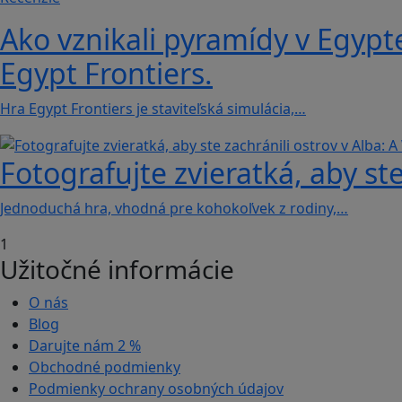
Ako vznikali pyramídy v Egypt
Egypt Frontiers.
Hra Egypt Frontiers je staviteľská simulácia,…
Fotografujte zvieratká, aby ste
Jednoduchá hra, vhodná pre kohokoľvek z rodiny,…
1
Užitočné informácie
O nás
Blog
Darujte nám
2 %
Obchodné podmienky
Podmienky ochrany osobných údajov