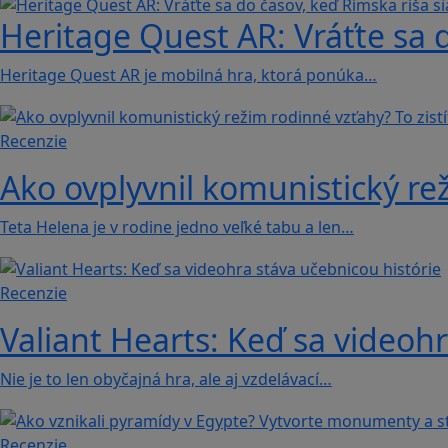
Heritage Quest AR: Vráťte sa 
Heritage Quest AR je mobilná hra, ktorá ponúka…
Recenzie
Ako ovplyvnil komunistický rež
Teta Helena je v rodine jedno veľké tabu a len…
Recenzie
Valiant Hearts: Keď sa videohr
Nie je to len obyčajná hra, ale aj vzdelávací…
Recenzie