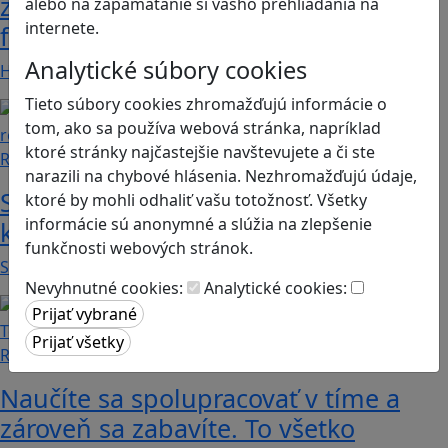
zdieľať iba pravdivé, nie alternatívne
alebo na zapamätanie si vášho prehliadania na
internete.
fakty? Dozviete sa v hre Follow me
Analytické súbory cookies
Hráči a hráčky sa stávajú používateľmi/kami…
Tieto súbory cookies zhromažďujú informácie o
tom, ako sa používa webová stránka, napríklad
ktoré stránky najčastejšie navštevujete a či ste
Recenzie
narazili na chybové hlásenia. Nezhromažďujú údaje,
Smushi Come Home: Milá hra, v
ktoré by mohli odhaliť vašu totožnosť. Všetky
informácie sú anonymné a slúžia na zlepšenie
ktorej sa naučíte rozoznávať huby
funkčnosti webových stránok.
Smushi Come Home je roztomilá a relaxačná…
Nevyhnutné cookies:
Analytické cookies:
Recenzie
Naučíte sa spolupracovať v tíme a
zároveň sa zabavíte. To všetko