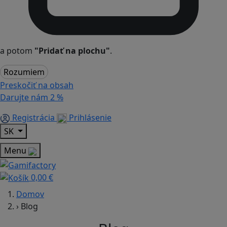
a potom
"Pridať na plochu"
.
Rozumiem
Preskočiť na obsah
Darujte nám
2 %
Registrácia
Prihlásenie
SK
Menu
0,00 €
Domov
›
Blog