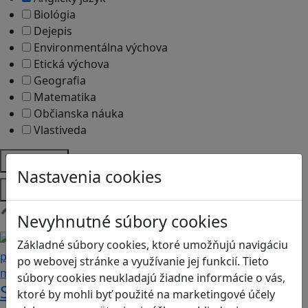
Biológia
Dejepis
Environmentálna výchova
Etická výchova
Geografia
Matematika
Občianska náuka
Vlastiveda
Témy
Nastavenia cookies
Platformy
Nevyhnutné súbory cookies
Načítam blogy
Základné súbory cookies, ktoré umožňujú navigáciu
po webovej stránke a využívanie jej funkcií. Tieto
súbory cookies neukladajú žiadne informácie o vás,
Stanete sa influencerom, keď budete
ktoré by mohli byť použité na marketingové účely