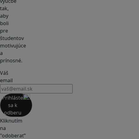
výučbe
tak,
aby
boli
pre
študentov
motivujúce
a
prínosné.
Váš
email
Prihláste
sa k
odberu
Kliknutím
na
"odoberať"