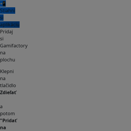
📲
Stiahni
si
aplikáciu
Pridaj
si
Gamifactory
na
plochu
Klepni
na
tlačidlo
Zdieľať
a
potom
"Pridať
na