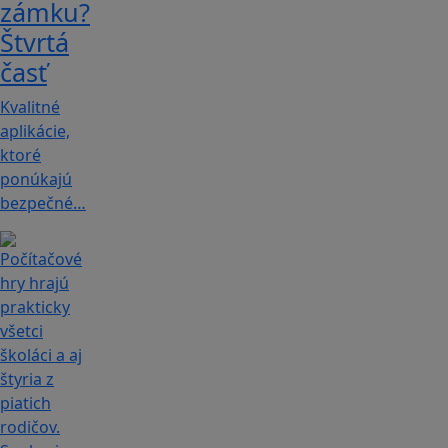
zámku?
Štvrtá
časť
Kvalitné
aplikácie,
ktoré
ponúkajú
bezpečné…