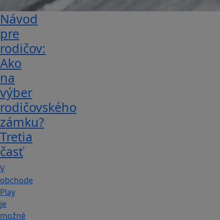
Návod
pre
rodičov:
Ako
na
výber
rodičovského
zámku?
Tretia
časť
V
obchode
Play
je
možné