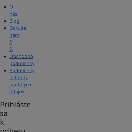
O
nás
Blog
Darujte
nám
2
%
Obchodné
podmienky
Podmienky
ochrany
osobných
údajov
Prihláste
sa
k
odberu