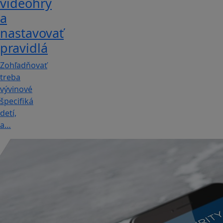
videohry
a
nastavovať
pravidlá
Zohľadňovať
treba
vývinové
špecifiká
detí,
a…