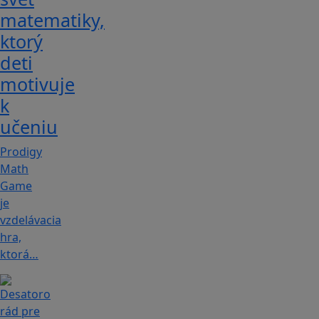
matematiky,
ktorý
deti
motivuje
k
učeniu
Prodigy
Math
Game
je
vzdelávacia
hra,
ktorá…