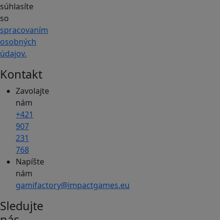
súhlasíte
so
spracovaním
osobných
údajov.
Kontakt
Zavolajte
nám
+421
907
231
768
Napíšte
nám
gamifactory@impactgames.eu
Sledujte
nás