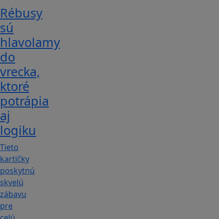
Rébusy
sú
hlavolamy
do
vrecka,
ktoré
potrápia
aj
logiku
Tieto
kartičky
poskytnú
skvelú
zábavu
pre
celú…