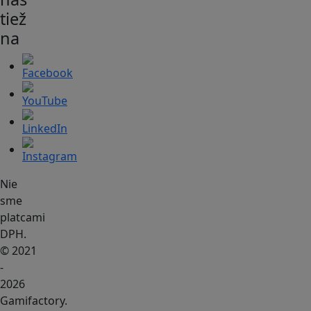
tiež
na
Nie
sme
platcami
DPH.
© 2021
-
2026
Gamifactory.