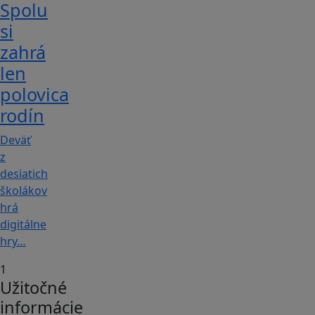
Spolu
si
zahrá
len
polovica
rodín
Deväť
z
desiatich
školákov
hrá
digitálne
hry…
1
Užitočné
informácie