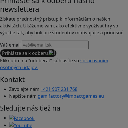
Prihláste sa k odberu nášho
newslettera
Získate prednostný prístup k informáciám o našich
aktivitách. Ukážeme vám, ako efektívne využívať hry vo
výučbe tak, aby boli pre študentov motivujúce a prínosné.
Váš email
Prihláste sa k odberu
Kliknutím na "odoberať" súhlasíte so
spracovaním
osobných údajov.
Kontakt
Zavolajte nám
+421 907 231 768
Napíšte nám
gamifactory@impactgames.eu
Sledujte nás tiež na