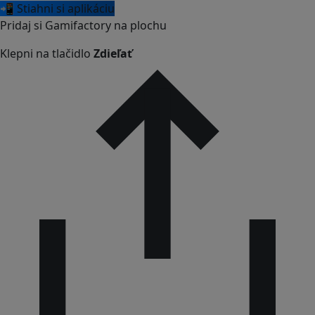
📲 Stiahni si aplikáciu
Pridaj si Gamifactory na plochu
Klepni na tlačidlo
Zdieľať