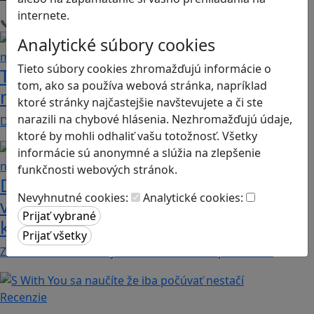
internete.
Načítam blogy
Analytické súbory cookies
Tieto súbory cookies zhromažďujú informácie o
Tick Tock: A Tale for Tw‪o je hra s
tom, ako sa používa webová stránka, napríklad
netradičnou mechanikou spolupráce
ktoré stránky najčastejšie navštevujete a či ste
narazili na chybové hlásenia. Nezhromažďujú údaje,
Dvaja hráči simultánne lúštia bizarné logické…
ktoré by mohli odhaliť vašu totožnosť. Všetky
informácie sú anonymné a slúžia na zlepšenie
funkčnosti webových stránok.
Dobrodružstvá Mimi a Lízy vo
Nevyhnutné cookies:
Analytické cookies:
videohre? Dvojica neoddeliteľných
kamarátok už aj ako herné postavy
Značku Mimi a Líza by sme mohli označiť priam za…
Recenzie