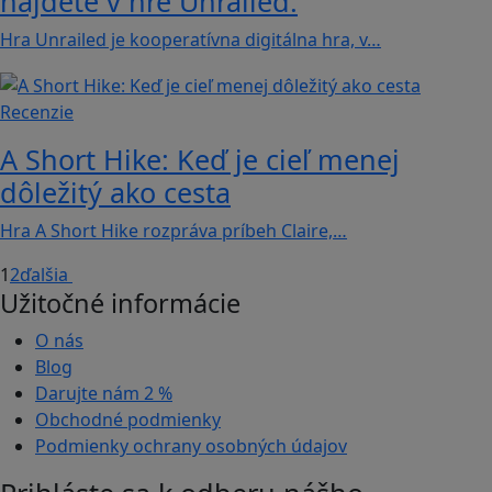
nájdete v hre Unrailed.
Hra Unrailed je kooperatívna digitálna hra, v…
Recenzie
A Short Hike: Keď je cieľ menej
dôležitý ako cesta
Hra A Short Hike rozpráva príbeh Claire,…
1
2
ďalšia
Užitočné informácie
O nás
Blog
Darujte nám
2 %
Obchodné podmienky
Podmienky ochrany osobných údajov