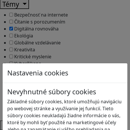
Témy
Bezpečnosť na internete
Čítanie s porozumením
Digitálna rovnováha
Ekológia
Globálne vzdelávanie
Kreativita
Kritické myslenie
Kyberšikana
Logické myslenie
Nastavenia cookies
Ľudské práva a tolerancia
Motorika a koncentrácia
Nevyhnutné súbory cookies
Programovanie/Technika
Sociálne zručnosti a kooperácia
Základné súbory cookies, ktoré umožňujú navigáciu
Strategické myslenie
po webovej stránke a využívanie jej funkcií. Tieto
Zdravie a pohyb
súbory cookies neukladajú žiadne informácie o vás,
ktoré by mohli byť použité na marketingové účely
Platformy
alebo na zapamätanie si vášho prehliadania na