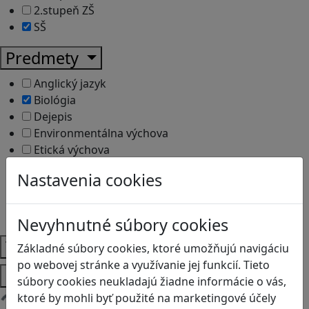
2.stupeň ZŠ
SŠ
Predmety
Anglický jazyk
Biológia
Dejepis
Environmentálna výchova
Etická výchova
Geografia
Nastavenia cookies
Matematika
Občianska náuka
Vlastiveda
Nevyhnutné súbory cookies
Témy
Základné súbory cookies, ktoré umožňujú navigáciu
po webovej stránke a využívanie jej funkcií. Tieto
Platformy
súbory cookies neukladajú žiadne informácie o vás,
ktoré by mohli byť použité na marketingové účely