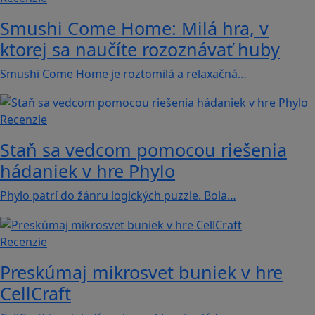
Smushi Come Home: Milá hra, v
ktorej sa naučíte rozoznávať huby
Smushi Come Home je roztomilá a relaxačná…
Recenzie
Staň sa vedcom pomocou riešenia
hádaniek v hre Phylo
Phylo patrí do žánru logických puzzle. Bola…
Recenzie
Preskúmaj mikrosvet buniek v hre
CellCraft