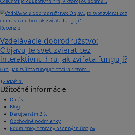
CellCraft je edukatívna hra, v ktorej ovládame…
Recenzie
Vzdelávacie dobrodružstvo:
Objavujte svet zvierat cez
interaktívnu hru Jak zvířata fungují?
Hra „Jak zvířata fungují“ otvára deťom…
1
2
3
ďalšia
Užitočné informácie
O nás
Blog
Darujte nám
2 %
Obchodné podmienky
Podmienky ochrany osobných údajov