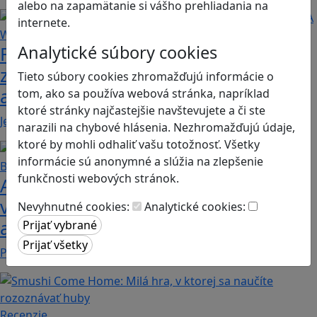
Načítam blogy
alebo na zapamätanie si vášho prehliadania na
internete.
Analytické súbory cookies
Fotografujte zvieratká, aby ste
zachránili ostrov v Alba: A Wildlife
Tieto súbory cookies zhromažďujú informácie o
adventure
tom, ako sa používa webová stránka, napríklad
ktoré stránky najčastejšie navštevujete a či ste
Jednoduchá hra, vhodná pre kohokoľvek z rodiny,…
narazili na chybové hlásenia. Nezhromažďujú údaje,
ktoré by mohli odhaliť vašu totožnosť. Všetky
informácie sú anonymné a slúžia na zlepšenie
funkčnosti webových stránok.
Ako biele krvinky bojujú proti
vírusom a baktériám? Hra Bunky v
Nevyhnutné cookies:
Analytické cookies:
akcii je zábavnou lekciou o imunite
Pod názvom Bunky v akcii sa skrýva mobilná akčná…
Recenzie