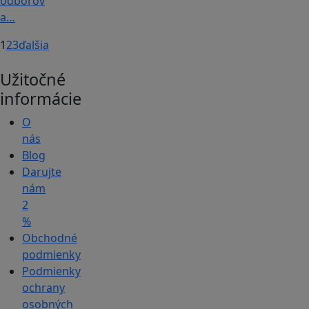
odborov
a…
1
2
3
ďalšia
Užitočné
informácie
O
nás
Blog
Darujte
nám
2
%
Obchodné
podmienky
Podmienky
ochrany
osobných