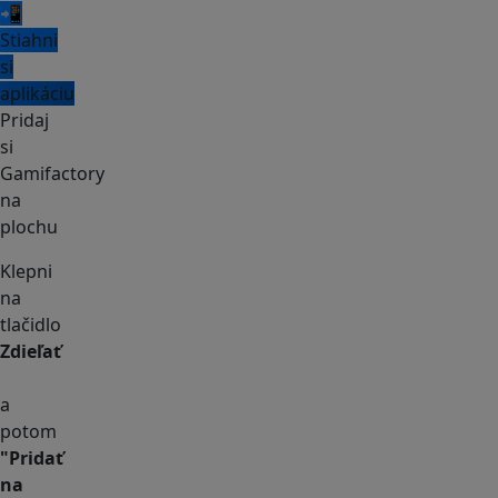
📲
Stiahni
si
aplikáciu
Pridaj
si
Gamifactory
na
plochu
Klepni
na
tlačidlo
Zdieľať
a
potom
"Pridať
na