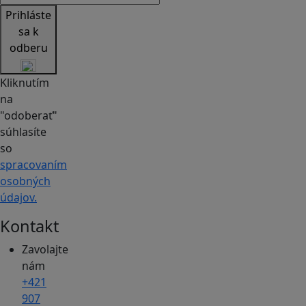
Prihláste
sa k
odberu
Kliknutím
na
"odoberať"
súhlasíte
so
spracovaním
osobných
údajov.
Kontakt
Zavolajte
nám
+421
907