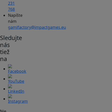
231
768
Napíšte
nám
gamifactory@impactgames.eu
Sledujte
nás
tiež
na
Nie