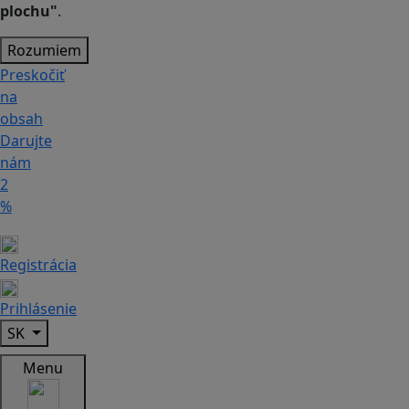
plochu"
.
Rozumiem
Preskočiť
na
obsah
Darujte
nám
2
%
Registrácia
Prihlásenie
SK
Menu