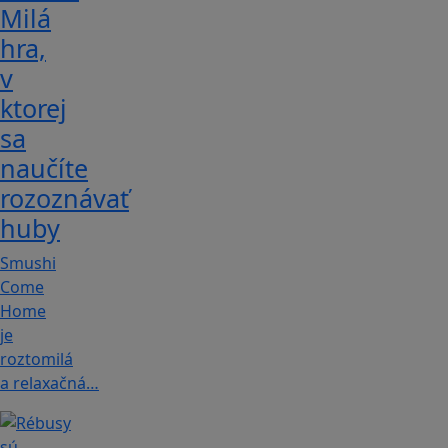
Milá
hra,
v
ktorej
sa
naučíte
rozoznávať
huby
Smushi
Come
Home
je
roztomilá
a relaxačná…