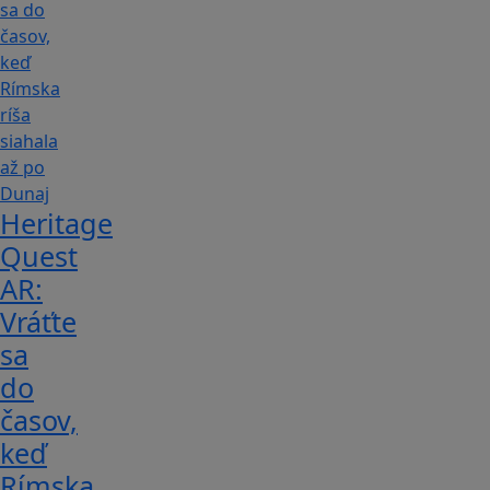
Heritage
Quest
AR:
Vráťte
sa
do
časov,
keď
Rímska