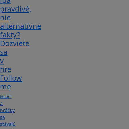
iba
pravdivé,
nie
alternatívne
fakty?
Dozviete
sa
v
hre
Follow
me
Hráči
a
hráčky
sa
stávajú