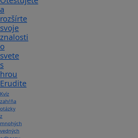
Otestujete
a
rozšírte
svoje
znalosti
o
svete
s
hrou
Erudite
Kvíz
zahŕňa
otázky
z
mnohých
vedných