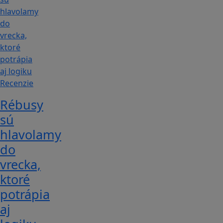
Recenzie
Rébusy
sú
hlavolamy
do
vrecka,
ktoré
potrápia
aj