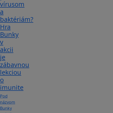
vírusom
a
baktériám?
Hra
Bunky
v
akcii
je
zábavnou
lekciou
o
imunite
Pod
názvom
Bunky