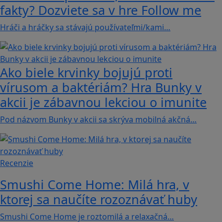
fakty? Dozviete sa v hre Follow me
Hráči a hráčky sa stávajú používateľmi/kami…
Ako biele krvinky bojujú proti
vírusom a baktériám? Hra Bunky v
akcii je zábavnou lekciou o imunite
Pod názvom Bunky v akcii sa skrýva mobilná akčná…
Recenzie
Smushi Come Home: Milá hra, v
ktorej sa naučíte rozoznávať huby
Smushi Come Home je roztomilá a relaxačná…