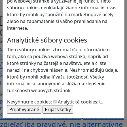
po webovej stránke a využívanie jej funkcií. Tieto
Strategické myslenie
súbory cookies neukladajú žiadne informácie o vás,
Zdravie a pohyb
ktoré by mohli byť použité na marketingové účely
Platformy
alebo na zapamätanie si vášho prehliadania na
internete.
Načítam blogy
Analytické súbory cookies
Tieto súbory cookies zhromažďujú informácie o
Heritage Quest AR: Vráťte sa do
tom, ako sa používa webová stránka, napríklad
časov, keď Rímska ríša siahala až po
ktoré stránky najčastejšie navštevujete a či ste
narazili na chybové hlásenia. Nezhromažďujú údaje,
Dunaj
ktoré by mohli odhaliť vašu totožnosť. Všetky
Heritage Quest AR je mobilná hra, ktorá ponúka…
informácie sú anonymné a slúžia na zlepšenie
funkčnosti webových stránok.
Nevyhnutné cookies:
Analytické cookies:
Stanete sa influencerom, keď budete
zdieľať iba pravdivé, nie alternatívne