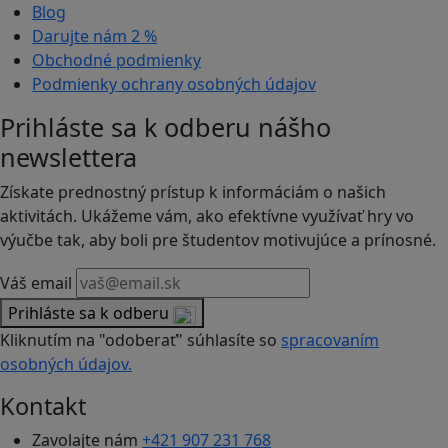
Blog
Darujte nám
2 %
Obchodné podmienky
Podmienky ochrany osobných údajov
Prihláste sa k odberu nášho
newslettera
Získate prednostný prístup k informáciám o našich
aktivitách. Ukážeme vám, ako efektívne využívať hry vo
výučbe tak, aby boli pre študentov motivujúce a prínosné.
Váš email
Prihláste sa k odberu
Kliknutím na "odoberať" súhlasíte so
spracovaním
osobných údajov.
Kontakt
Zavolajte nám
+421 907 231 768