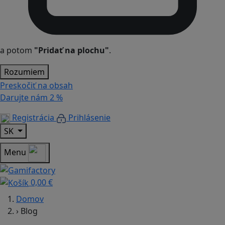
a potom
"Pridať na plochu"
.
Rozumiem
Preskočiť na obsah
Darujte nám
2 %
Registrácia
Prihlásenie
SK
Menu
0,00 €
Domov
›
Blog