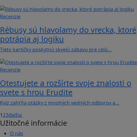
Recenzie
Rébusy sú hlavolamy do vrecka, ktoré
potrápia aj logiku
Tieto kartičky poskytnú skvelú zábavu pre celú…
Recenzie
Otestujete a rozšírte svoje znalosti o
svete s hrou Erudite
Kvíz zahŕňa otázky z mnohých vedných odborov a…
1
2
3
ďalšia
Užitočné informácie
O nás