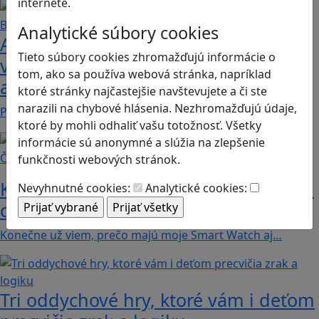
internete.
Analytické súbory cookies
Ako biele krvinky bojujú proti
Tieto súbory cookies zhromažďujú informácie o
vírusom a baktériám? Hra Bunky v
tom, ako sa používa webová stránka, napríklad
akcii je zábavnou lekciou o imunite
ktoré stránky najčastejšie navštevujete a či ste
narazili na chybové hlásenia. Nezhromažďujú údaje,
Pod názvom Bunky v akcii sa skrýva mobilná akčná…
ktoré by mohli odhaliť vašu totožnosť. Všetky
informácie sú anonymné a slúžia na zlepšenie
Články
funkčnosti webových stránok.
Koľko kalórií dokážeme spáliť hraním
Nevyhnutné cookies:
Analytické cookies:
digitálnych hier?
Konečne už viem, prečo majú moje Smart Watch aj…
Tri oddychové hry, ktoré vám i deťom