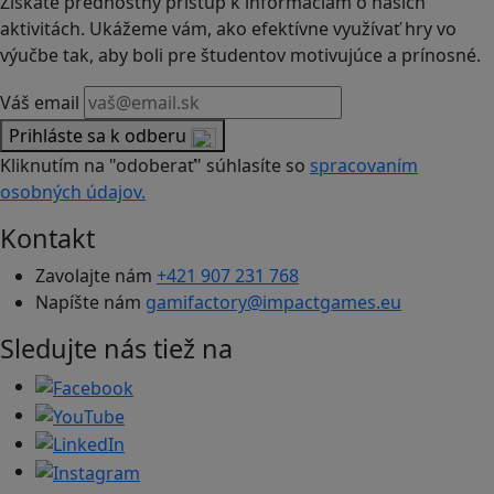
Získate prednostný prístup k informáciám o našich
aktivitách. Ukážeme vám, ako efektívne využívať hry vo
výučbe tak, aby boli pre študentov motivujúce a prínosné.
Váš email
Prihláste sa k odberu
Kliknutím na "odoberať" súhlasíte so
spracovaním
osobných údajov.
Kontakt
Zavolajte nám
+421 907 231 768
Napíšte nám
gamifactory@impactgames.eu
Sledujte nás tiež na