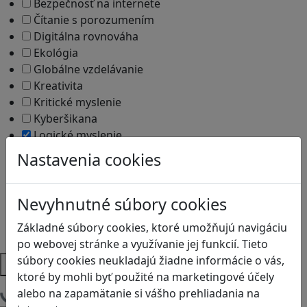
Bezpečnosť na internete
Čítanie s porozumením
Digitálna rovnováha
Ekológia
Globálne vzdelávanie
Kreativita
Kritické myslenie
Kyberšikana
Logické myslenie
Ľudské práva a tolerancia
Nastavenia cookies
Motorika a koncentrácia
Programovanie/Technika
Nevyhnutné súbory cookies
Sociálne zručnosti a kooperácia
Strategické myslenie
Základné súbory cookies, ktoré umožňujú navigáciu
Zdravie a pohyb
po webovej stránke a využívanie jej funkcií. Tieto
súbory cookies neukladajú žiadne informácie o vás,
Platformy
ktoré by mohli byť použité na marketingové účely
alebo na zapamätanie si vášho prehliadania na
Načítam blogy