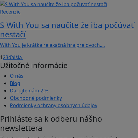
Recenzie
S With You sa naučíte že iba počúvať
nestačí
With You je krátka relaxačná hra pre dvoch.…
1
2
3
ďalšia
Užitočné informácie
O nás
Blog
Darujte nám
2 %
Obchodné podmienky
Podmienky ochrany osobných údajov
Prihláste sa k odberu nášho
newslettera