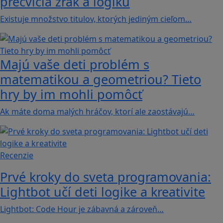
precvičia zrak a logiku
Existuje množstvo titulov, ktorých jediným cieľom…
Majú vaše deti problém s
matematikou a geometriou? Tieto
hry by im mohli pomôcť
Ak máte doma malých hráčov, ktorí ale zaostávajú…
Recenzie
Prvé kroky do sveta programovania:
Lightbot učí deti logike a kreativite
Lightbot: Code Hour je zábavná a zároveň…