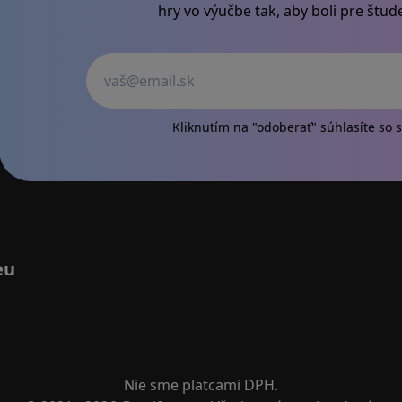
hry vo výučbe tak, aby boli pre štu
Váš
Kliknutím na "odoberať" súhlasíte so
s
eu
Nie sme platcami DPH.