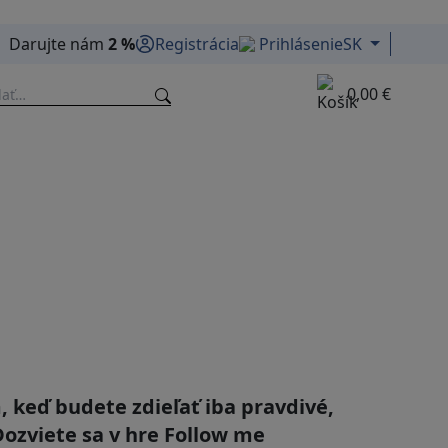
Darujte nám
2 %
Registrácia
Prihlásenie
SK
0,00 €
, keď budete zdieľať iba pravdivé,
Dozviete sa v hre Follow me