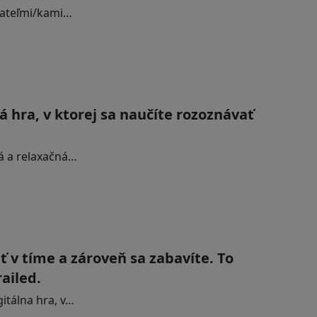
ívateľmi/kami…
hra, v ktorej sa naučíte rozoznávať
á a relaxačná…
 v tíme a zároveň sa zabavíte. To
ailed.
itálna hra, v…