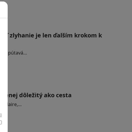
eď zlyhanie je len ďalším krokom k
ná a pútavá…
ľ menej dôležitý ako cesta
h Claire,…