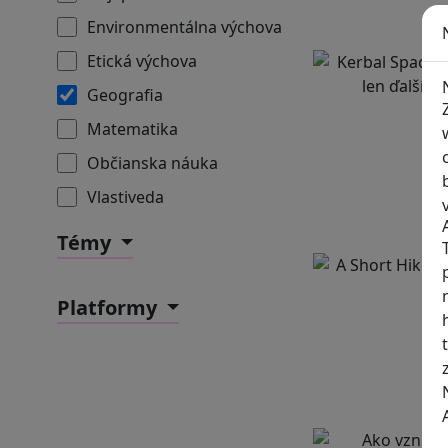
Environmentálna výchova
Etická výchova
Geografia
Matematika
Občianska náuka
Vlastiveda
Témy
Platformy