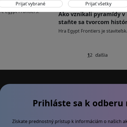
RECENZIE
Ako vznikali pyramídy 
staňte sa tvorcom histór
Hra Egypt Frontiers je staviteľs
1
2
ďalšia
Prihláste sa k odberu
Získate prednostný prístup k informáciám o našich ak