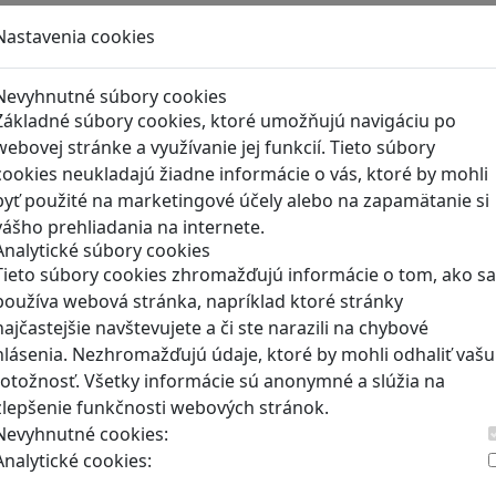
Nastavenia cookies
RECENZIE
Nevyhnutné súbory cookies
Základné súbory cookies, ktoré umožňujú navigáciu po
Kerbal Space Program: K
webovej stránke a využívanie jej funkcií. Tieto súbory
úspechu
cookies neukladajú žiadne informácie o vás, ktoré by mohli
Kerbal Space Program je detail
byť použité na marketingové účely alebo na zapamätanie si
vášho prehliadania na internete.
Analytické súbory cookies
Tieto súbory cookies zhromažďujú informácie o tom, ako sa
používa webová stránka, napríklad ktoré stránky
RECENZIE
najčastejšie navštevujete a či ste narazili na chybové
hlásenia. Nezhromažďujú údaje, ktoré by mohli odhaliť vašu
A Short Hike: Keď je cie
totožnosť. Všetky informácie sú anonymné a slúžia na
Hra A Short Hike rozpráva príbe
zlepšenie funkčnosti webových stránok.
Nevyhnutné cookies:
Analytické cookies: