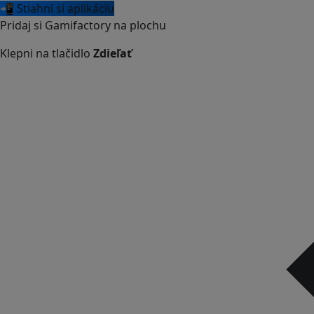
📲 Stiahni si aplikáciu
Pridaj si Gamifactory na plochu
Klepni na tlačidlo
Zdieľať