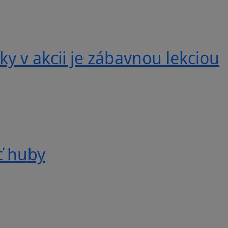
y v akcii je zábavnou lekciou
ť huby