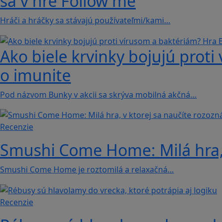
sa v hre Follow me
Hráči a hráčky sa stávajú používateľmi/kami…
Ako biele krvinky bojujú proti
o imunite
Pod názvom Bunky v akcii sa skrýva mobilná akčná…
Recenzie
Smushi Come Home: Milá hra, 
Smushi Come Home je roztomilá a relaxačná…
Recenzie