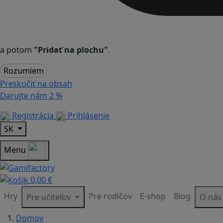
a potom
"Pridať na plochu"
.
Rozumiem
Preskočiť na obsah
Darujte nám
2 %
Registrácia
Prihlásenie
SK
Menu
0,00 €
Hry
Pre rodičov
E-shop
Blog
Pre učiteľov
O ná
Domov