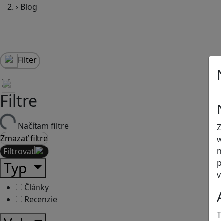
›
Blog
Filter
Filtre
Načítam filtre
Z
Zmazať filtre
w
n
Filtrovať
p
Typ
v
Články
Recenzie
T