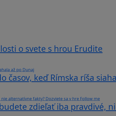
losti o svete s hrou Erudite
do časov, keď Rímska ríša siah
udete zdieľať iba pravdivé, ni