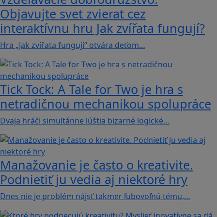
Objavujte svet zvierat cez
interaktívnu hru Jak zvířata fungují?
Hra „Jak zvířata fungují“ otvára deťom…
Tick Tock: A Tale for Tw‪o je hra s
netradičnou mechanikou spolupráce
Dvaja hráči simultánne lúštia bizarné logické…
Manažovanie je často o kreativite.
Podnietiť ju vedia aj niektoré hry
Dnes nie je problém nájsť takmer ľubovoľnú tému,…