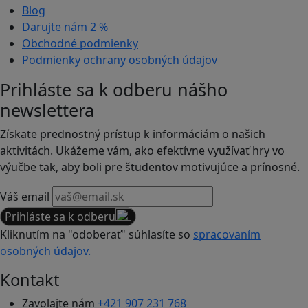
Blog
Darujte nám
2 %
Obchodné podmienky
Podmienky ochrany osobných údajov
Prihláste sa k odberu nášho
newslettera
Získate prednostný prístup k informáciám o našich
aktivitách. Ukážeme vám, ako efektívne využívať hry vo
výučbe tak, aby boli pre študentov motivujúce a prínosné.
Váš email
Prihláste sa k odberu
Kliknutím na "odoberať" súhlasíte so
spracovaním
osobných údajov.
Kontakt
Zavolajte nám
+421 907 231 768