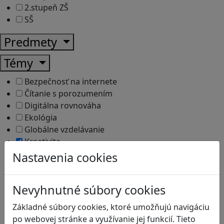
2.stupeň ZŠ
SŠ
Predmety
Témy
Bezpečnosť na internete
Čítanie s porozumením
Digitálna rovnováha
Ekológia
Globálne vzdelávanie
Kreativita
Kritické myslenie
Nastavenia cookies
Kyberšikana
Logické myslenie
Nevyhnutné súbory cookies
Ľudské práva a tolerancia
Motorika a koncentrácia
Základné súbory cookies, ktoré umožňujú navigáciu
Programovanie/Technika
po webovej stránke a využívanie jej funkcií. Tieto