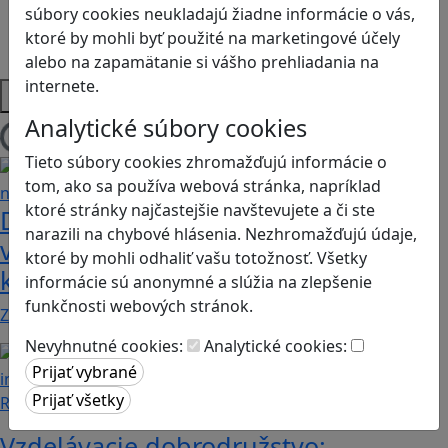
Sociálne zručnosti a kooperácia
súbory cookies neukladajú žiadne informácie o vás,
Strategické myslenie
ktoré by mohli byť použité na marketingové účely
Zdravie a pohyb
alebo na zapamätanie si vášho prehliadania na
internete.
Platformy
Analytické súbory cookies
Načítam blogy
Tieto súbory cookies zhromažďujú informácie o
tom, ako sa používa webová stránka, napríklad
ktoré stránky najčastejšie navštevujete a či ste
Dobrodružstvá Mimi a Lízy vo
narazili na chybové hlásenia. Nezhromažďujú údaje,
videohre? Dvojica neoddeliteľných
ktoré by mohli odhaliť vašu totožnosť. Všetky
kamarátok už aj ako herné postavy
informácie sú anonymné a slúžia na zlepšenie
funkčnosti webových stránok.
Značku Mimi a Líza by sme mohli označiť priam za…
Nevyhnutné cookies:
Analytické cookies:
Recenzie
Vzdelávacie dobrodružstvo: