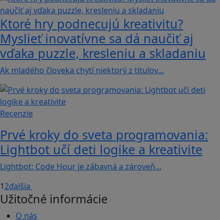
Ktoré hry podnecujú kreativitu?
Myslieť inovatívne sa dá naučiť aj
vďaka puzzle, kresleniu a skladaniu
Ak mladého človeka chytí niektorý z titulov…
Recenzie
Prvé kroky do sveta programovania:
Lightbot učí deti logike a kreativite
Lightbot: Code Hour je zábavná a zároveň…
1
2
ďalšia
Užitočné informácie
O nás