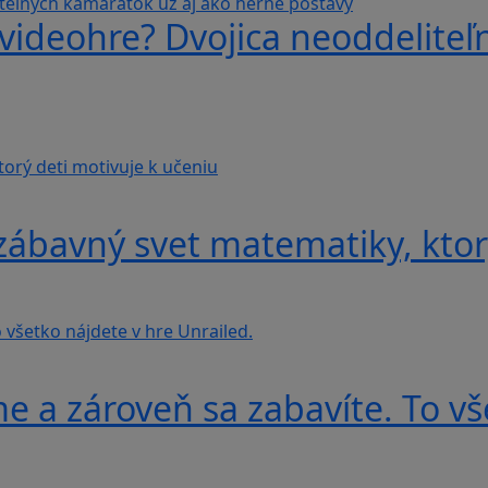
videohre? Dvojica neoddeliteľ
ábavný svet matematiky, ktorý
e a zároveň sa zabavíte. To vš