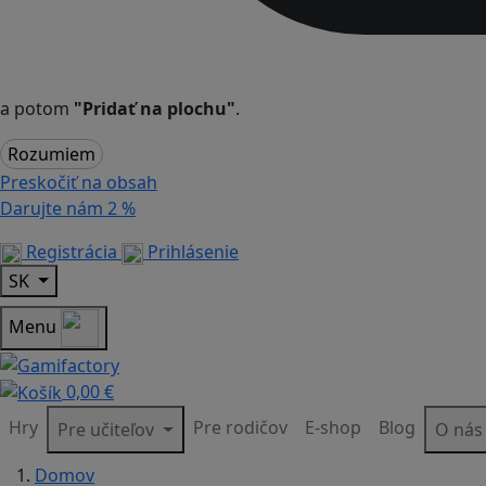
a potom
"Pridať na plochu"
.
Rozumiem
Preskočiť na obsah
Darujte nám
2 %
Registrácia
Prihlásenie
SK
Menu
0,00 €
Hry
Pre rodičov
E-shop
Blog
Pre učiteľov
O ná
Domov