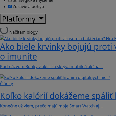
Strategické myslenie
Zdravie a pohyb
Platformy
Načítam blogy
Ako biele krvinky bojujú proti
o imunite
Pod názvom Bunky v akcii sa skrýva mobilná akčná…
Články
Koľko kalórií dokážeme spáliť 
Konečne už viem, prečo majú moje Smart Watch aj…