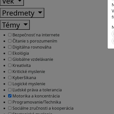
Vek
N
Predmety
V
f
Témy
N
Bezpečnosť na internete
Čítanie s porozumením
Digitálna rovnováha
Ekológia
Globálne vzdelávanie
Kreativita
Kritické myslenie
Kyberšikana
Logické myslenie
Ľudské práva a tolerancia
Motorika a koncentrácia
Programovanie/Technika
Sociálne zručnosti a kooperácia