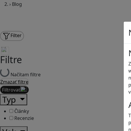
›
Blog
Filter
Filtre
Z
w
Načítam filtre
n
Zmazať filtre
p
Filtrovať
v
Typ
Články
T
Recenzie
p
n