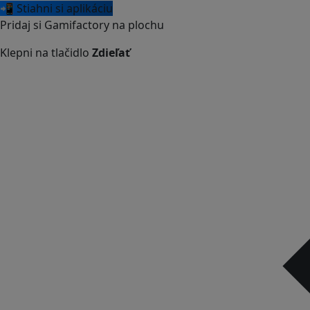
📲 Stiahni si aplikáciu
Pridaj si Gamifactory na plochu
Klepni na tlačidlo
Zdieľať