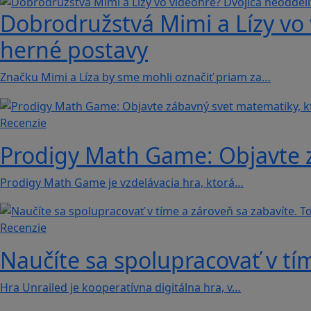
Dobrodružstvá Mimi a Lízy vo 
herné postavy
Značku Mimi a Líza by sme mohli označiť priam za…
Recenzie
Prodigy Math Game: Objavte z
Prodigy Math Game je vzdelávacia hra, ktorá…
Recenzie
Naučíte sa spolupracovať v tím
Hra Unrailed je kooperatívna digitálna hra, v…