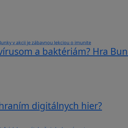
 vírusom a baktériám? Hra Bunk
hraním digitálnych hier?