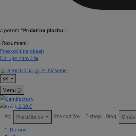
a potom
"Pridať na plochu"
.
Rozumiem
Preskočiť na obsah
Darujte nám
2 %
Registrácia
Prihlásenie
SK
Menu
0,00 €
Hry
Pre rodičov
E-shop
Blog
Pre učiteľov
O ná
Domov