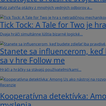
Kvíz zahŕňa otázky z mnohých vedných odborov a…
Tick Tock: A Tale for Tw‪o je 
Dvaja hráči simultánne lúštia bizarné logické…
Stanete sa influencerom, keď b
sa v hre Follow me
Hráči a hráčky sa stávajú používateľmi/kami…
Recenzie
Kooperatívna detektívka: Amon
myslenia.