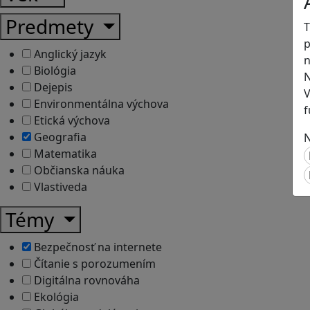
Predmety
T
p
Anglický jazyk
n
Biológia
N
Dejepis
V
Environmentálna výchova
f
Etická výchova
Geografia
N
Matematika
Občianska náuka
Vlastiveda
Témy
Bezpečnosť na internete
Čítanie s porozumením
Digitálna rovnováha
Ekológia