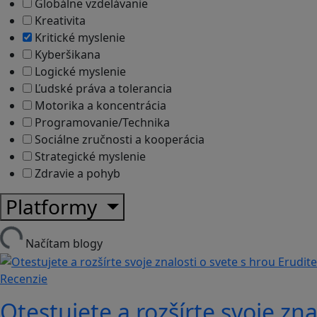
Globálne vzdelávanie
Kreativita
Kritické myslenie
Kyberšikana
Logické myslenie
Ľudské práva a tolerancia
Motorika a koncentrácia
Programovanie/Technika
Sociálne zručnosti a kooperácia
Strategické myslenie
Zdravie a pohyb
Platformy
Načítam blogy
Recenzie
Otestujete a rozšírte svoje zna