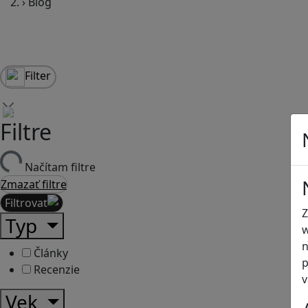
›
Blog
Filter
Filtre
Načítam filtre
Zmazať filtre
Filtrovať
Z
Typ
w
n
Články
p
Recenzie
v
Vek