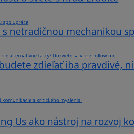
hra s netradičnou mechanikou s
udete zdieľať iba pravdivé, ni
g Us ako nástroj na rozvoj ko