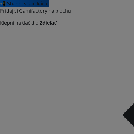
📲 Stiahni si aplikáciu
Pridaj si Gamifactory na plochu
Klepni na tlačidlo
Zdieľať