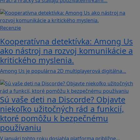
Hráči a hráčky sa stávajú používateľmi/kami…
Recenzie
Kooperatívna detektívka: Among Us
ako nástroj na rozvoj komunikácie a
kritického myslenia.
Among Us je populárna 2D multiplayerová digitálna…
Sú vaše deti na Discorde? Objavte
niekoľko užitočných rád a funkcií,
ktoré pomôžu k bezpečnému
používaniu
V januári tohto roku dosiahla platforma približne…