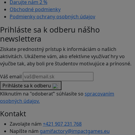
Darujte nám
2 %
Obchodné podmienky
Podmienky ochrany osobných údajov
Prihláste sa k odberu nášho
newslettera
Získate prednostný prístup k informáciám o našich
aktivitách. Ukážeme vám, ako efektívne využívať hry vo
výučbe tak, aby boli pre študentov motivujúce a prínosné.
Váš email
Prihláste sa k odberu
Kliknutím na "odoberať" súhlasíte so
spracovaním
osobných údajov.
Kontakt
Zavolajte nám
+421 907 231 768
Napíšte nám
gamifactory@impactgames.eu