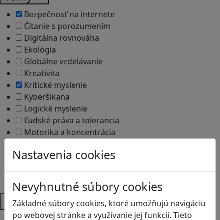
Bezpečnosť na internete
Čítanie s porozumením
Digitálna rovnováha
Ekológia
Globálne vzdelávanie
Kreativita
Kritické myslenie
Kyberšikana
Logické myslenie
Ľudské práva a tolerancia
Motorika a koncentrácia
Programovanie/Technika
Nastavenia cookies
Sociálne zručnosti a kooperácia
Strategické myslenie
Zdravie a pohyb
Nevyhnutné súbory cookies
Platformy
Základné súbory cookies, ktoré umožňujú navigáciu
po webovej stránke a využívanie jej funkcií. Tieto
Android