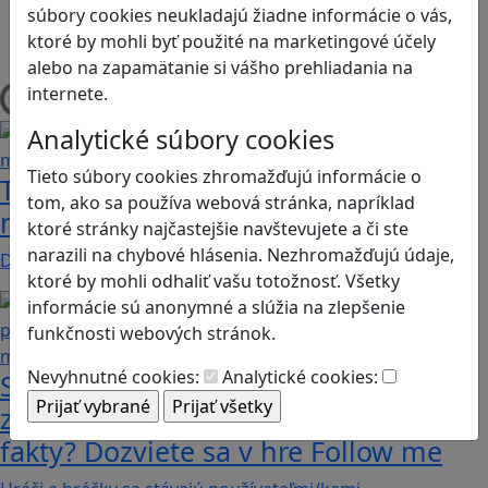
súbory cookies neukladajú žiadne informácie o vás,
Herná konzola
ktoré by mohli byť použité na marketingové účely
Stolové, kartové
alebo na zapamätanie si vášho prehliadania na
internete.
Načítam blogy
Analytické súbory cookies
Tieto súbory cookies zhromažďujú informácie o
Tick Tock: A Tale for Tw‪o je hra s
tom, ako sa používa webová stránka, napríklad
netradičnou mechanikou spolupráce
ktoré stránky najčastejšie navštevujete a či ste
narazili na chybové hlásenia. Nezhromažďujú údaje,
Dvaja hráči simultánne lúštia bizarné logické…
ktoré by mohli odhaliť vašu totožnosť. Všetky
informácie sú anonymné a slúžia na zlepšenie
funkčnosti webových stránok.
Nevyhnutné cookies:
Analytické cookies:
Stanete sa influencerom, keď budete
zdieľať iba pravdivé, nie alternatívne
fakty? Dozviete sa v hre Follow me