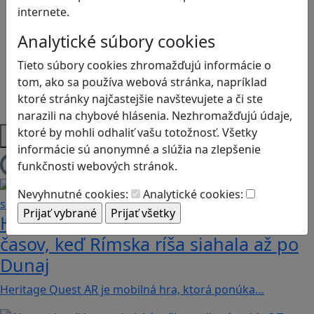
Logické myslenie
internete.
Ľudské práva a tolerancia
Motorika a koncentrácia
Analytické súbory cookies
Programovanie/Technika
Tieto súbory cookies zhromažďujú informácie o
Sociálne zručnosti a kooperácia
tom, ako sa používa webová stránka, napríklad
Strategické myslenie
ktoré stránky najčastejšie navštevujete a či ste
Zdravie a pohyb
narazili na chybové hlásenia. Nezhromažďujú údaje,
ktoré by mohli odhaliť vašu totožnosť. Všetky
Platformy
informácie sú anonymné a slúžia na zlepšenie
funkčnosti webových stránok.
Načítam blogy
Nevyhnutné cookies:
Analytické cookies:
Heritage Quest AR: Vráťte sa do
časov, keď Rímska ríša siahala až po
Dunaj
Heritage Quest AR je mobilná hra, ktorá ponúka…