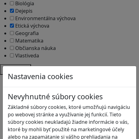
Biológia
Dejepis
Environmentálna výchova
Etická výchova
Geografia
Matematika
Občianska náuka
Vlastiveda
Témy
Nastavenia cookies
Bezpečnosť na internete
Čítanie s porozumením
Nevyhnutné súbory cookies
Digitálna rovnováha
Ekológia
Základné súbory cookies, ktoré umožňujú navigáciu
Globálne vzdelávanie
po webovej stránke a využívanie jej funkcií. Tieto
Kreativita
súbory cookies neukladajú žiadne informácie o vás,
Kritické myslenie
ktoré by mohli byť použité na marketingové účely
Kyberšikana
alebo na zapamätanie si vášho prehliadania na