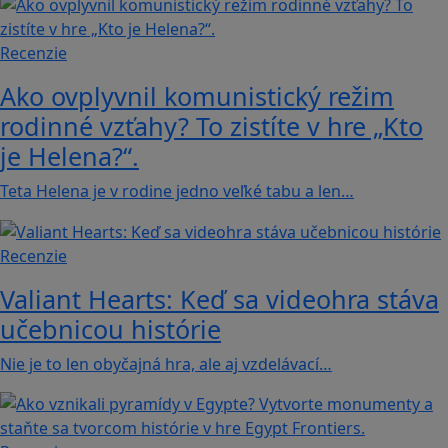
Recenzie
Ako ovplyvnil komunistický režim
rodinné vzťahy? To zistíte v hre „Kto
je Helena?“.
Teta Helena je v rodine jedno veľké tabu a len…
Recenzie
Valiant Hearts: Keď sa videohra stáva
učebnicou histórie
Nie je to len obyčajná hra, ale aj vzdelávací…