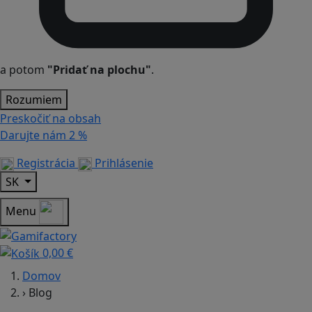
a potom
"Pridať na plochu"
.
Rozumiem
Preskočiť na obsah
Darujte nám
2 %
Registrácia
Prihlásenie
SK
Menu
0,00 €
Domov
›
Blog