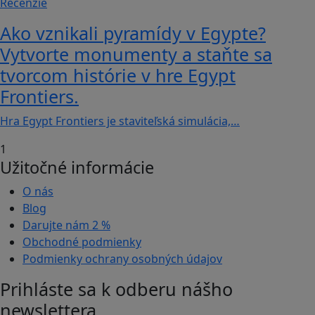
Recenzie
Ako vznikali pyramídy v Egypte?
Vytvorte monumenty a staňte sa
tvorcom histórie v hre Egypt
Frontiers.
Hra Egypt Frontiers je staviteľská simulácia,…
1
Užitočné informácie
O nás
Blog
Darujte nám
2 %
Obchodné podmienky
Podmienky ochrany osobných údajov
Prihláste sa k odberu nášho
newslettera