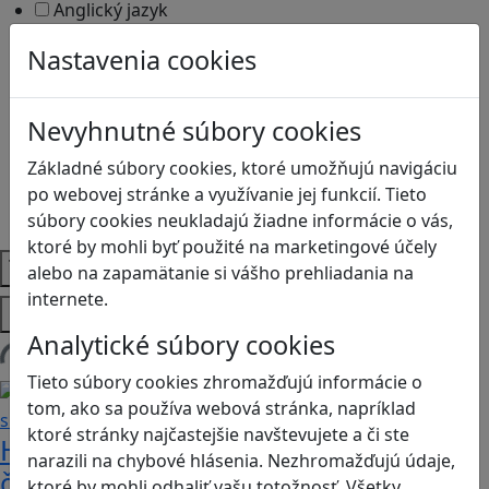
Anglický jazyk
Biológia
Nastavenia cookies
Dejepis
Environmentálna výchova
Etická výchova
Nevyhnutné súbory cookies
Geografia
Matematika
Základné súbory cookies, ktoré umožňujú navigáciu
Občianska náuka
po webovej stránke a využívanie jej funkcií. Tieto
Vlastiveda
súbory cookies neukladajú žiadne informácie o vás,
ktoré by mohli byť použité na marketingové účely
Témy
alebo na zapamätanie si vášho prehliadania na
internete.
Platformy
Analytické súbory cookies
Načítam blogy
Tieto súbory cookies zhromažďujú informácie o
tom, ako sa používa webová stránka, napríklad
ktoré stránky najčastejšie navštevujete a či ste
Heritage Quest AR: Vráťte sa do
narazili na chybové hlásenia. Nezhromažďujú údaje,
časov, keď Rímska ríša siahala až po
ktoré by mohli odhaliť vašu totožnosť. Všetky