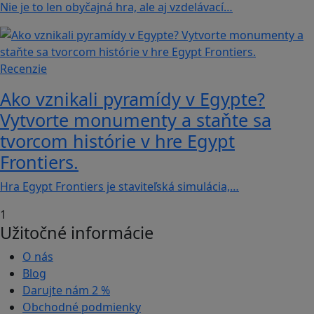
Nie je to len obyčajná hra, ale aj vzdelávací…
Recenzie
Ako vznikali pyramídy v Egypte?
Vytvorte monumenty a staňte sa
tvorcom histórie v hre Egypt
Frontiers.
Hra Egypt Frontiers je staviteľská simulácia,…
1
Užitočné informácie
O nás
Blog
Darujte nám
2 %
Obchodné podmienky