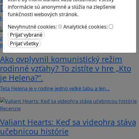
Dunaj
informácie sú anonymné a slúžia na zlepšenie
funkčnosti webových stránok.
Heritage Quest AR je mobilná hra, ktorá ponúka…
Nevyhnutné cookies:
Analytické cookies:
Recenzie
Ako ovplyvnil komunistický režim
rodinné vzťahy? To zistíte v hre „Kto
je Helena?“.
Teta Helena je v rodine jedno veľké tabu a len…
Recenzie
Valiant Hearts: Keď sa videohra stáva
učebnicou histórie