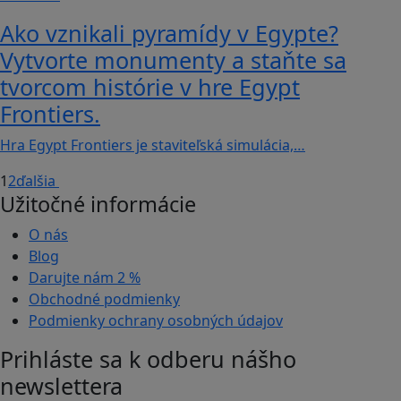
Ako vznikali pyramídy v Egypte?
Vytvorte monumenty a staňte sa
tvorcom histórie v hre Egypt
Frontiers.
Hra Egypt Frontiers je staviteľská simulácia,…
1
2
ďalšia
Užitočné informácie
O nás
Blog
Darujte nám
2 %
Obchodné podmienky
Podmienky ochrany osobných údajov
Prihláste sa k odberu nášho
newslettera