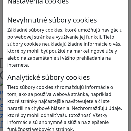
Nastavenia cookies
Kyberšikana
Logické myslenie
Ľudské práva a tolerancia
Nevyhnutné súbory cookies
Motorika a koncentrácia
Programovanie/Technika
Základné súbory cookies, ktoré umožňujú navigáciu
Sociálne zručnosti a kooperácia
po webovej stránke a využívanie jej funkcií. Tieto
Strategické myslenie
súbory cookies neukladajú žiadne informácie o vás,
Zdravie a pohyb
ktoré by mohli byť použité na marketingové účely
alebo na zapamätanie si vášho prehliadania na
Platformy
internete.
Analytické súbory cookies
Načítam blogy
Tieto súbory cookies zhromažďujú informácie o
tom, ako sa používa webová stránka, napríklad
ktoré stránky najčastejšie navštevujete a či ste
Stanete sa influencerom, keď budete
narazili na chybové hlásenia. Nezhromažďujú údaje,
zdieľať iba pravdivé, nie alternatívne
ktoré by mohli odhaliť vašu totožnosť. Všetky
informácie sú anonymné a slúžia na zlepšenie
fakty? Dozviete sa v hre Follow me
funkčnosti webových stránok.