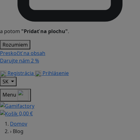
a potom
"Pridať na plochu"
.
Rozumiem
Preskočiť na obsah
Darujte nám
2 %
Registrácia
Prihlásenie
SK
Menu
0,00 €
Domov
›
Blog