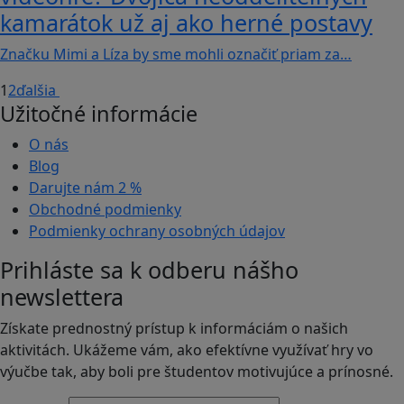
kamarátok už aj ako herné postavy
Značku Mimi a Líza by sme mohli označiť priam za…
1
2
ďalšia
Užitočné informácie
O nás
Blog
Darujte nám
2 %
Obchodné podmienky
Podmienky ochrany osobných údajov
Prihláste sa k odberu nášho
newslettera
Získate prednostný prístup k informáciám o našich
aktivitách. Ukážeme vám, ako efektívne využívať hry vo
výučbe tak, aby boli pre študentov motivujúce a prínosné.