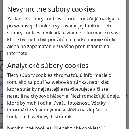
Logické myslenie
Nevyhnutné súbory cookies
Ľudské práva a tolerancia
Motorika a koncentrácia
Základné súbory cookies, ktoré umožňujú navigáciu
Programovanie/Technika
po webovej stránke a využívanie jej funkcií. Tieto
Sociálne zručnosti a kooperácia
súbory cookies neukladajú žiadne informácie o vás,
Strategické myslenie
ktoré by mohli byť použité na marketingové účely
Zdravie a pohyb
alebo na zapamätanie si vášho prehliadania na
internete.
Platformy
Analytické súbory cookies
Načítam blogy
Tieto súbory cookies zhromažďujú informácie o
tom, ako sa používa webová stránka, napríklad
Recenzie
ktoré stránky najčastejšie navštevujete a či ste
Rébusy sú hlavolamy do vrecka, ktoré
narazili na chybové hlásenia. Nezhromažďujú údaje,
ktoré by mohli odhaliť vašu totožnosť. Všetky
potrápia aj logiku
informácie sú anonymné a slúžia na zlepšenie
Tieto kartičky poskytnú skvelú zábavu pre celú…
funkčnosti webových stránok.
Nevyhnutné cookies:
Analytické cookies: