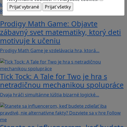
Recenzie
Prodigy Math Game: Objavte
zábavný svet matematiky, ktorý deti
motivuje k učeniu
Prodigy Math Game je vzdelávacia hra, ktorá…
Tick Tock: A Tale for Tw‪o je hra s
netradičnou mechanikou spolupráce
Dvaja hráči simultánne lúštia bizarné logické…