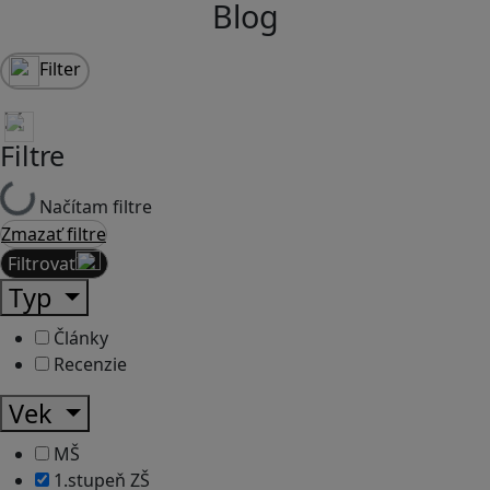
Blog
Filter
Filtre
Načítam filtre
Zmazať filtre
Filtrovať
Typ
Články
Recenzie
Vek
MŠ
1.stupeň ZŠ