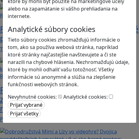
Načítam blogy
ktoré by mohli byť použité na marketingové účely
alebo na zapamätanie si vášho prehliadania na
Recenzie
internete.
Rébusy sú hlavolamy do vrecka, ktoré
Analytické súbory cookies
potrápia aj logiku
Tieto súbory cookies zhromažďujú informácie o
tom, ako sa používa webová stránka, napríklad
Tieto kartičky poskytnú skvelú zábavu pre celú…
ktoré stránky najčastejšie navštevujete a či ste
narazili na chybové hlásenia. Nezhromažďujú údaje,
ktoré by mohli odhaliť vašu totožnosť. Všetky
Recenzie
informácie sú anonymné a slúžia na zlepšenie
funkčnosti webových stránok.
Prodigy Math Game: Objavte
Nevyhnutné cookies:
Analytické cookies:
zábavný svet matematiky, ktorý deti
motivuje k učeniu
Prodigy Math Game je vzdelávacia hra, ktorá…