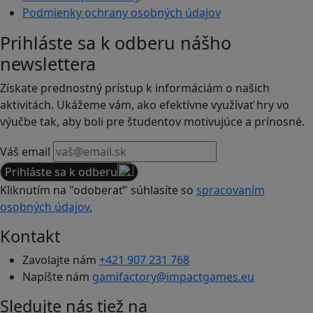
Podmienky ochrany osobných údajov
Prihláste sa k odberu nášho
newslettera
Získate prednostný prístup k informáciám o našich
aktivitách. Ukážeme vám, ako efektívne využívať hry vo
výučbe tak, aby boli pre študentov motivujúce a prínosné.
Váš email
Prihláste sa k odberu
Kliknutím na "odoberať" súhlasíte so
spracovaním
osobných údajov.
Kontakt
Zavolajte nám
+421 907 231 768
Napíšte nám
gamifactory@impactgames.eu
Sledujte nás tiež na