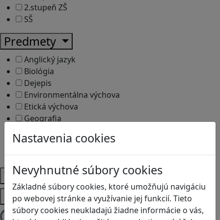
2.stupeň ZŠ
SŠ
Predmety
Anglický jazyk
Biológia
Dejepis
Environmentálna výchova
Etická výchova
Geografia
Matematika
Nastavenia cookies
Občianska náuka
Vlastiveda
Nevyhnutné súbory cookies
Témy
Základné súbory cookies, ktoré umožňujú navigáciu
Platformy
po webovej stránke a využívanie jej funkcií. Tieto
súbory cookies neukladajú žiadne informácie o vás,