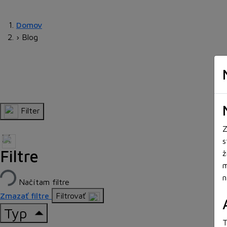
Domov
›
Blog
Filter
Z
s
Filtre
ž
m
n
Načítam filtre
Zmazať filtre
Filtrovať
Typ
T