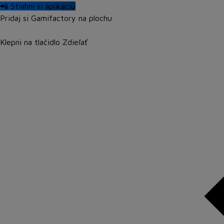
📲 Stiahni si aplikáciu
Pridaj si Gamifactory na plochu
Klepni na tlačidlo
Zdieľať