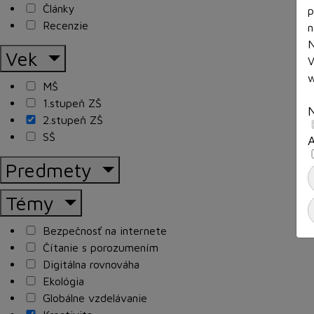
Články
p
Recenzie
n
N
Vek
V
w
MŠ
1.stupeň ZŠ
2.stupeň ZŠ
SŠ
A
Predmety
Témy
Bezpečnosť na internete
Čítanie s porozumením
Digitálna rovnováha
Ekológia
Globálne vzdelávanie