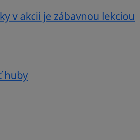
y v akcii je zábavnou lekciou
ť huby