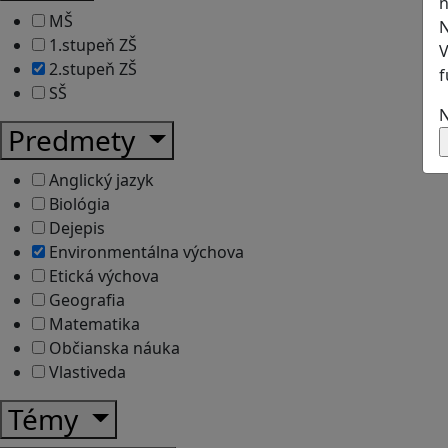
n
MŠ
N
1.stupeň ZŠ
V
2.stupeň ZŠ
f
SŠ
N
Predmety
Anglický jazyk
Biológia
Dejepis
Environmentálna výchova
Etická výchova
Geografia
Matematika
Občianska náuka
Vlastiveda
Témy