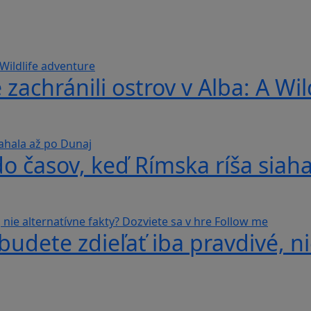
 zachránili ostrov v Alba: A Wi
do časov, keď Rímska ríša siah
udete zdieľať iba pravdivé, ni