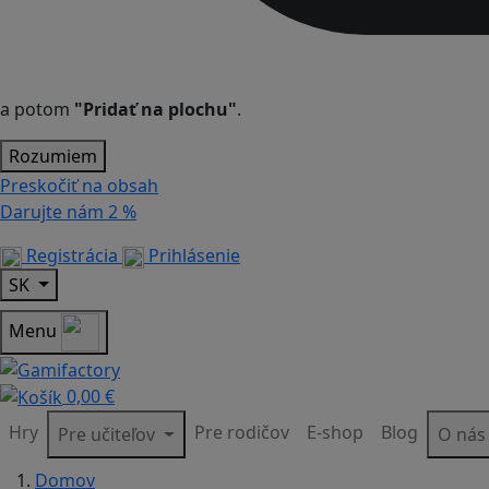
a potom
"Pridať na plochu"
.
Rozumiem
Preskočiť na obsah
Darujte nám
2 %
Registrácia
Prihlásenie
SK
Menu
0,00 €
Hry
Pre rodičov
E-shop
Blog
Pre učiteľov
O ná
Domov