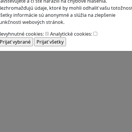
avštevujete a či ste narazili na chybové hlásenia.
ezhromažďujú údaje, ktoré by mohli odhaliť vašu totožnosť
šetky informácie sú anonymné a slúžia na zlepšenie
unkčnosti webových stránok.
evyhnutné cookies:
Analytické cookies: