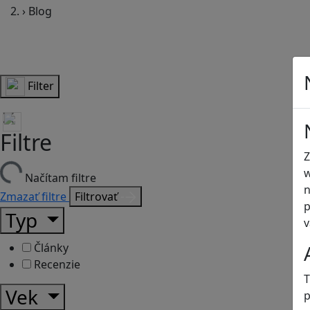
›
Blog
Filter
Filtre
Z
w
Načítam filtre
n
Zmazať filtre
Filtrovať
p
Typ
v
Články
Recenzie
T
Vek
p