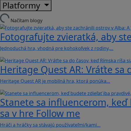
Platformy
Načítam blogy
Fotografujte zvieratká, aby ste
Jednoduchá hra, vhodná pre kohokoľvek z rodiny,…
Heritage Quest AR: Vráťte sa 
Heritage Quest AR je mobilná hra, ktorá ponúka…
Stanete sa influencerom, keď b
sa v hre Follow me
Hráči a hráčky sa stávajú používateľmi/kami…