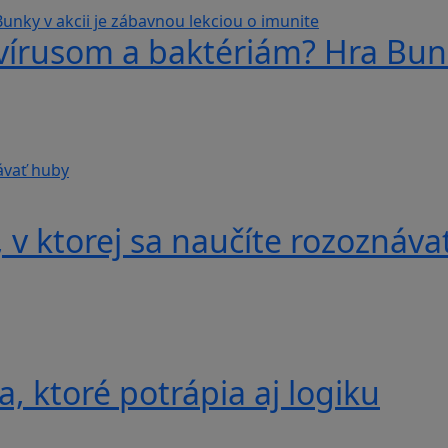
 vírusom a baktériám? Hra Bunk
v ktorej sa naučíte rozoznáva
, ktoré potrápia aj logiku