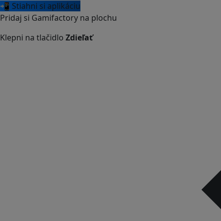
📲 Stiahni si aplikáciu
Pridaj si Gamifactory na plochu
Klepni na tlačidlo
Zdieľať