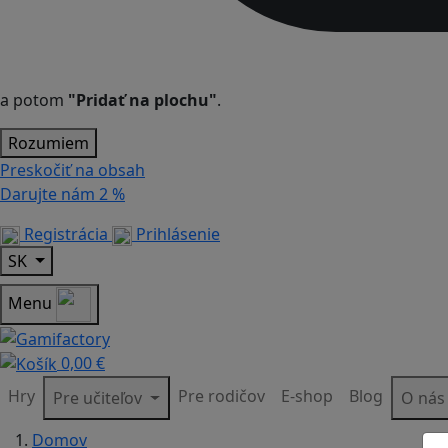
a potom
"Pridať na plochu"
.
Rozumiem
Preskočiť na obsah
Darujte nám
2 %
Registrácia
Prihlásenie
SK
Menu
0,00 €
Hry
Pre rodičov
E-shop
Blog
Pre učiteľov
O ná
Domov