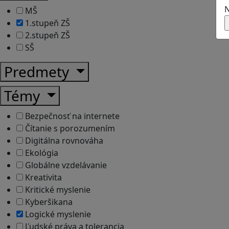
N
MŠ
1.stupeň ZŠ
2.stupeň ZŠ
SŠ
Predmety
Témy
Bezpečnosť na internete
Čítanie s porozumením
Digitálna rovnováha
Ekológia
Globálne vzdelávanie
Kreativita
Kritické myslenie
Kyberšikana
Logické myslenie
Ľudské práva a tolerancia