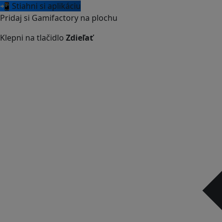
📲 Stiahni si aplikáciu
Pridaj si Gamifactory na plochu
Klepni na tlačidlo
Zdieľať