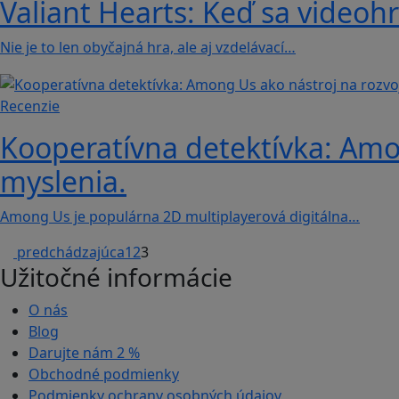
Valiant Hearts: Keď sa videohr
Nie je to len obyčajná hra, ale aj vzdelávací…
Recenzie
Kooperatívna detektívka: Amon
myslenia.
Among Us je populárna 2D multiplayerová digitálna…
predchádzajúca
1
2
3
Užitočné informácie
O nás
Blog
Darujte nám
2 %
Obchodné podmienky
Podmienky ochrany osobných údajov