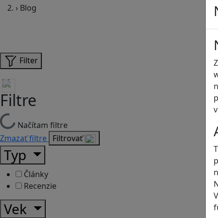
›
Blog
Filter
Z
w
n
Filtre
p
v
Načítam filtre
Zmazať filtre
Filtrovať
T
Typ
p
n
Články
N
Recenzie
V
Vek
f