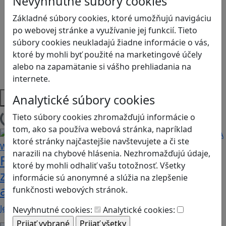
Nevyhnutné súbory cookies
Logické myslenie
Ľudské práva a tolerancia
Základné súbory cookies, ktoré umožňujú navigáciu
Motorika a koncentrácia
po webovej stránke a využívanie jej funkcií. Tieto
Programovanie/Technika
súbory cookies neukladajú žiadne informácie o vás,
Sociálne zručnosti a kooperácia
ktoré by mohli byť použité na marketingové účely
Strategické myslenie
alebo na zapamätanie si vášho prehliadania na
Zdravie a pohyb
internete.
Platformy
Analytické súbory cookies
Tieto súbory cookies zhromažďujú informácie o
Načítam blogy
tom, ako sa používa webová stránka, napríklad
ktoré stránky najčastejšie navštevujete a či ste
narazili na chybové hlásenia. Nezhromažďujú údaje,
Fotografujte zvieratká, aby ste
ktoré by mohli odhaliť vašu totožnosť. Všetky
zachránili ostrov v Alba: A Wildlife
informácie sú anonymné a slúžia na zlepšenie
adventure
funkčnosti webových stránok.
Jednoduchá hra, vhodná pre kohokoľvek z rodiny,…
Nevyhnutné cookies:
Analytické cookies: