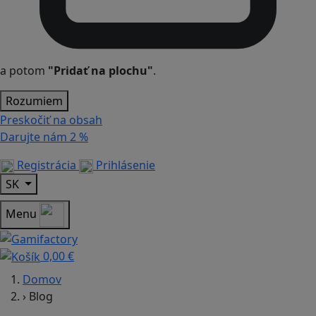
a potom
"Pridať na plochu"
.
Rozumiem
Preskočiť na obsah
Darujte nám
2 %
Registrácia
Prihlásenie
SK
Menu
0,00 €
Domov
›
Blog