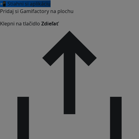
📲 Stiahni si aplikáciu
Pridaj si Gamifactory na plochu
Klepni na tlačidlo
Zdieľať