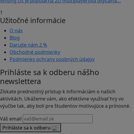
Among Us je populárna 2D multiplayerová digitálna…
1
Užitočné informácie
O nás
Blog
Darujte nám
2 %
Obchodné podmienky
Podmienky ochrany osobných údajov
Prihláste sa k odberu nášho
newslettera
Získate prednostný prístup k informáciám o našich
aktivitách. Ukážeme vám, ako efektívne využívať hry vo
výučbe tak, aby boli pre študentov motivujúce a prínosné.
Váš email
Prihláste sa k odberu