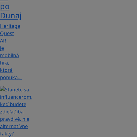
po
Dunaj
Heritage
Quest
AR
je
mobilná
hra,
ktorá
ponúka…