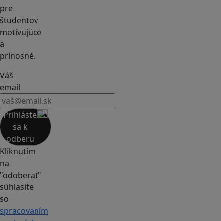
pre
študentov
motivujúce
a
prínosné.
Váš
email
Prihláste
sa k
odberu
Kliknutím
na
"odoberať"
súhlasíte
so
spracovaním