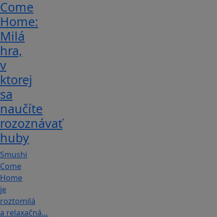
Come
Home:
Milá
hra,
v
ktorej
sa
naučíte
rozoznávať
huby
Smushi
Come
Home
je
roztomilá
a relaxačná…