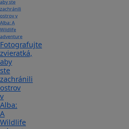
Fotografujte
zvieratká,
aby
ste
zachránili
ostrov
v
Alba:
A
Wildlife