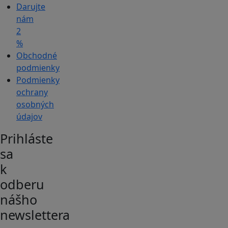
Darujte
nám
2
%
Obchodné
podmienky
Podmienky
ochrany
osobných
údajov
Prihláste
sa
k
odberu
nášho
newslettera