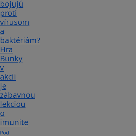
bojujú
proti
vírusom
a
baktériám?
Hra
Bunky
v
akcii
je
zábavnou
lekciou
o
imunite
Pod