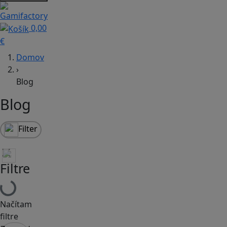
0,00
€
Domov
›
Blog
Blog
Filter
Filtre
Načítam
filtre