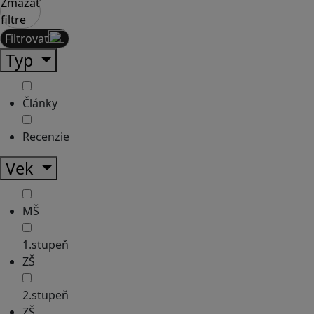
Zmazať
filtre
Filtrovať
Typ
Články
Recenzie
Vek
MŠ
1.stupeň
ZŠ
2.stupeň
ZŠ