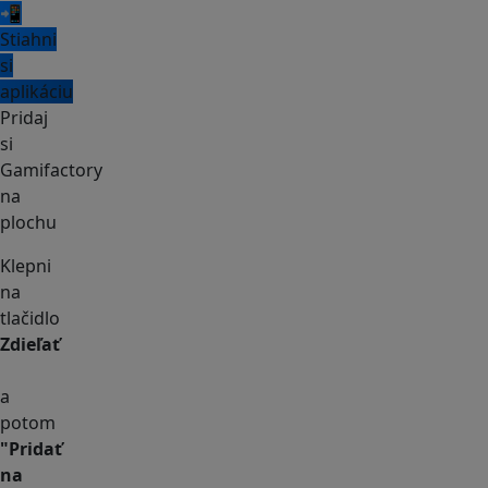
📲
Stiahni
si
aplikáciu
Pridaj
si
Gamifactory
na
plochu
Klepni
na
tlačidlo
Zdieľať
a
potom
"Pridať
na