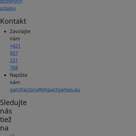
osobných
údajov.
Kontakt
Zavolajte
nám
+421
907
231
768
Napíšte
nám
gamifactory@impactgames.eu
Sledujte
nás
tiež
na