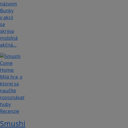
názvom
Bunky
v akcii
sa
skrýva
mobilná
akčná…
Recenzie
Smushi