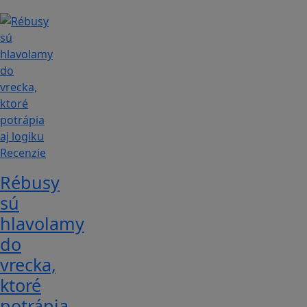
Recenzie
Rébusy
sú
hlavolamy
do
vrecka,
ktoré
potrápia