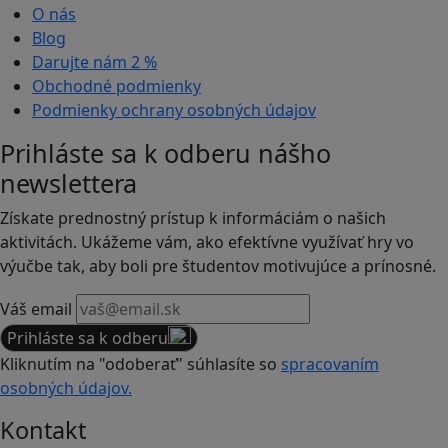
O nás
Blog
Darujte nám
2 %
Obchodné podmienky
Podmienky ochrany osobných údajov
Prihláste sa k odberu nášho
newslettera
Získate prednostný prístup k informáciám o našich
aktivitách. Ukážeme vám, ako efektívne využívať hry vo
výučbe tak, aby boli pre študentov motivujúce a prínosné.
Váš email
Prihláste sa k odberu
Kliknutím na "odoberať" súhlasíte so
spracovaním
osobných údajov.
Kontakt