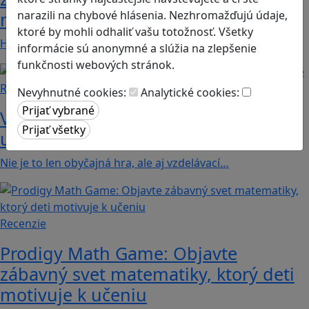
narazili na chybové hlásenia. Nezhromažďujú údaje,
nájdete v hre Unrailed.
ktoré by mohli odhaliť vašu totožnosť. Všetky
Hra Unrailed je kooperatívna digitálna hra, v…
informácie sú anonymné a slúžia na zlepšenie
funkčnosti webových stránok.
Recenzie
Nevyhnutné cookies:
Analytické cookies:
Valiant Hearts: Keď sa videohra stáva
učebnicou histórie
Nie je to len obyčajná hra, ale aj vzdelávací…
Recenzie
Prodigy Math Game: Objavte
zábavný svet matematiky, ktorý deti
motivuje k učeniu