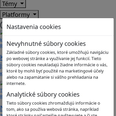
Témy
Platformy
Nastavenia cookies
Načítam blogy
Nevyhnutné súbory cookies
Recenzie
Základné súbory cookies, ktoré umožňujú navigáciu
Kerbal Space Program: Keď zlyhanie
po webovej stránke a využívanie jej funkcií. Tieto
je len ďalším krokom k úspechu
súbory cookies neukladajú žiadne informácie o vás,
ktoré by mohli byť použité na marketingové účely
Kerbal Space Program je detailná a pútavá…
alebo na zapamätanie si vášho prehliadania na
internete.
Analytické súbory cookies
Recenzie
Tieto súbory cookies zhromažďujú informácie o
Naučíte sa spolupracovať v tíme a
tom, ako sa používa webová stránka, napríklad
zároveň sa zabavíte. To všetko
ktoré stránky najčastejšie navštevujete a či ste