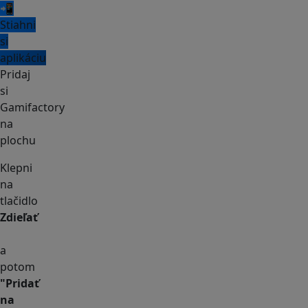
📲
Stiahni
si
aplikáciu
Pridaj
si
Gamifactory
na
plochu
Klepni
na
tlačidlo
Zdieľať
a
potom
"Pridať
na