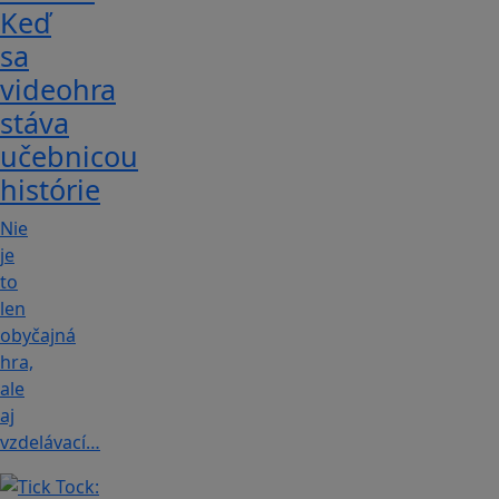
Keď
sa
videohra
stáva
učebnicou
histórie
Nie
je
to
len
obyčajná
hra,
ale
aj
vzdelávací…