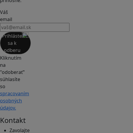
prínosné.
Váš
email
Prihláste
sa k
odberu
Kliknutím
na
"odoberať"
súhlasíte
so
spracovaním
osobných
údajov.
Kontakt
Zavolajte