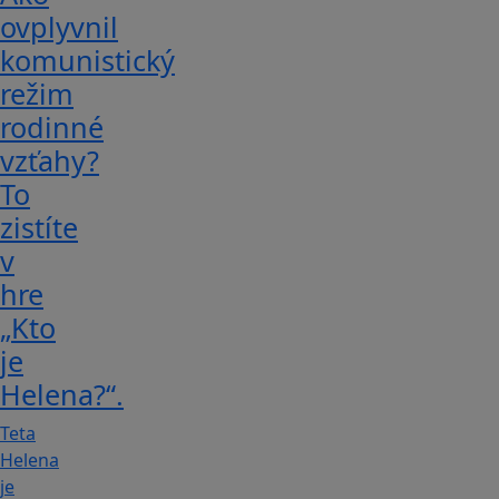
ovplyvnil
komunistický
režim
rodinné
vzťahy?
To
zistíte
v
hre
„Kto
je
Helena?“.
Teta
Helena
je