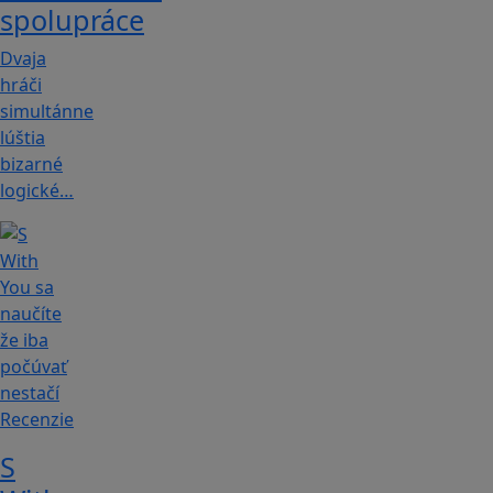
spolupráce
Dvaja
hráči
simultánne
lúštia
bizarné
logické…
Recenzie
S