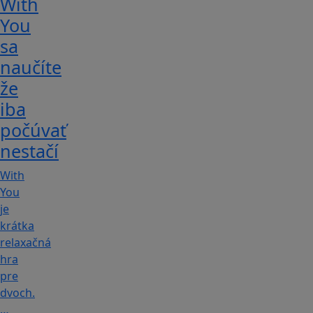
With
You
sa
naučíte
že
iba
počúvať
nestačí
With
You
je
krátka
relaxačná
hra
pre
dvoch.
…