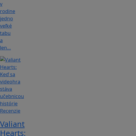
v
rodine
jedno
veľké
tabu
a
len…
Recenzie
Valiant
Hearts: