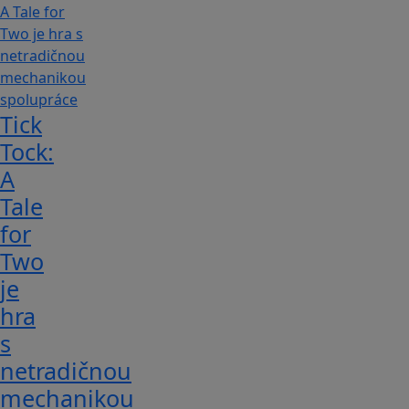
Tick
Tock:
A
Tale
for
Tw‪o
je
hra
s
netradičnou
mechanikou