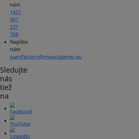
nám
+421
907
231
768
Napíšte
nám
gamifactory@impactgames.eu
Sledujte
nás
tiež
na