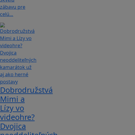
zábavu pre
celú…
Dobrodružstvá
Mimi a
Lízy vo
videohre?
Dvojica