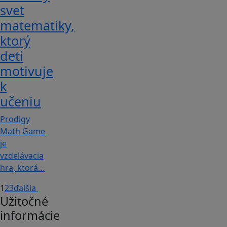
svet
matematiky,
ktorý
deti
motivuje
k
učeniu
Prodigy
Math Game
je
vzdelávacia
hra, ktorá…
1
2
3
ďalšia
Užitočné
informácie