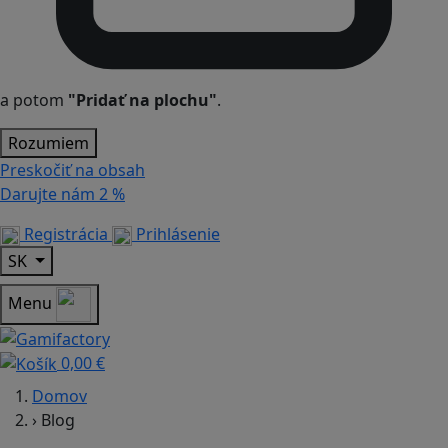
a potom
"Pridať na plochu"
.
Rozumiem
Preskočiť na obsah
Darujte nám
2 %
Registrácia
Prihlásenie
SK
Menu
0,00 €
Domov
›
Blog