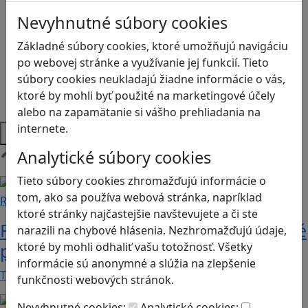
Logické myslenie
Nevyhnutné súbory cookies
Ľudské práva a tolerancia
Motorika a koncentrácia
Základné súbory cookies, ktoré umožňujú navigáciu
Programovanie/Technika
po webovej stránke a využívanie jej funkcií. Tieto
Sociálne zručnosti a kooperácia
súbory cookies neukladajú žiadne informácie o vás,
Strategické myslenie
ktoré by mohli byť použité na marketingové účely
Zdravie a pohyb
alebo na zapamätanie si vášho prehliadania na
internete.
Platformy
Analytické súbory cookies
Načítam blogy
Tieto súbory cookies zhromažďujú informácie o
tom, ako sa používa webová stránka, napríklad
Recenzie
ktoré stránky najčastejšie navštevujete a či ste
Rébusy sú hlavolamy do vrecka, ktoré
narazili na chybové hlásenia. Nezhromažďujú údaje,
ktoré by mohli odhaliť vašu totožnosť. Všetky
potrápia aj logiku
informácie sú anonymné a slúžia na zlepšenie
Tieto kartičky poskytnú skvelú zábavu pre celú…
funkčnosti webových stránok.
Nevyhnutné cookies:
Analytické cookies: