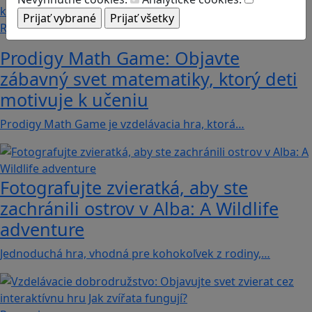
Recenzie
Prodigy Math Game: Objavte
zábavný svet matematiky, ktorý deti
motivuje k učeniu
Prodigy Math Game je vzdelávacia hra, ktorá…
Fotografujte zvieratká, aby ste
zachránili ostrov v Alba: A Wildlife
adventure
Jednoduchá hra, vhodná pre kohokoľvek z rodiny,…