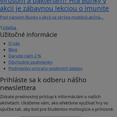
vírusom a baktériám? Hra Bunky v
akcii je zábavnou lekciou o imunite
Pod názvom Bunky v akcii sa skrýva mobilná akčná…
1
2
ďalšia
Užitočné informácie
O nás
Blog
Darujte nám
2 %
Obchodné podmienky
Podmienky ochrany osobných údajov
Prihláste sa k odberu nášho
newslettera
Získate prednostný prístup k informáciám o našich
aktivitách. Ukážeme vám, ako efektívne využívať hry vo
výučbe tak, aby boli pre študentov motivujúce a prínosné.