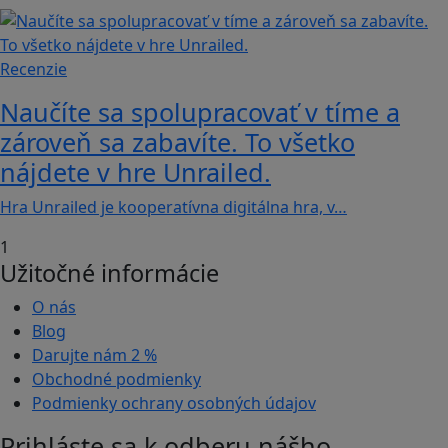
Recenzie
Naučíte sa spolupracovať v tíme a
zároveň sa zabavíte. To všetko
nájdete v hre Unrailed.
Hra Unrailed je kooperatívna digitálna hra, v…
1
Užitočné informácie
O nás
Blog
Darujte nám
2 %
Obchodné podmienky
Podmienky ochrany osobných údajov
Prihláste sa k odberu nášho