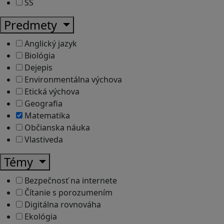
SŠ
Predmety
Anglický jazyk
Biológia
Dejepis
Environmentálna výchova
Etická výchova
Geografia
Matematika
Občianska náuka
Vlastiveda
Témy
Bezpečnosť na internete
Čítanie s porozumením
Digitálna rovnováha
Ekológia