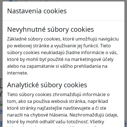
Globálne vzdelávanie
Nastavenia cookies
Kreativita
Kritické myslenie
Kyberšikana
Nevyhnutné súbory cookies
Logické myslenie
Ľudské práva a tolerancia
Základné súbory cookies, ktoré umožňujú navigáciu
Motorika a koncentrácia
po webovej stránke a využívanie jej funkcií. Tieto
Programovanie/Technika
súbory cookies neukladajú žiadne informácie o vás,
Sociálne zručnosti a kooperácia
ktoré by mohli byť použité na marketingové účely
Strategické myslenie
alebo na zapamätanie si vášho prehliadania na
Zdravie a pohyb
internete.
Platformy
Analytické súbory cookies
Tieto súbory cookies zhromažďujú informácie o
Načítam blogy
tom, ako sa používa webová stránka, napríklad
ktoré stránky najčastejšie navštevujete a či ste
Recenzie
narazili na chybové hlásenia. Nezhromažďujú údaje,
ktoré by mohli odhaliť vašu totožnosť. Všetky
Rébusy sú hlavolamy do vrecka, ktoré