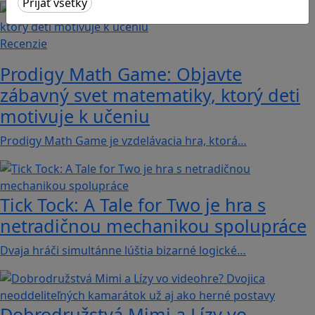
Recenzie
Prodigy Math Game: Objavte
zábavný svet matematiky, ktorý deti
motivuje k učeniu
Prodigy Math Game je vzdelávacia hra, ktorá…
Tick Tock: A Tale for Tw‪o je hra s
netradičnou mechanikou spolupráce
Dvaja hráči simultánne lúštia bizarné logické…
Dobrodružstvá Mimi a Lízy vo