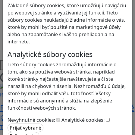
Kyberšikana
Základné súbory cookies, ktoré umožňujú navigáciu
Logické myslenie
po webovej stránke a využívanie jej funkcií. Tieto
Ľudské práva a tolerancia
súbory cookies neukladajú žiadne informácie o vás,
Motorika a koncentrácia
ktoré by mohli byť použité na marketingové účely
Programovanie/Technika
alebo na zapamätanie si vášho prehliadania na
Sociálne zručnosti a kooperácia
internete.
Strategické myslenie
Zdravie a pohyb
Analytické súbory cookies
Platformy
Tieto súbory cookies zhromažďujú informácie o
tom, ako sa používa webová stránka, napríklad
ktoré stránky najčastejšie navštevujete a či ste
Načítam blogy
narazili na chybové hlásenia. Nezhromažďujú údaje,
ktoré by mohli odhaliť vašu totožnosť. Všetky
Recenzie
informácie sú anonymné a slúžia na zlepšenie
Rébusy sú hlavolamy do vrecka, ktoré
funkčnosti webových stránok.
potrápia aj logiku
Nevyhnutné cookies:
Analytické cookies:
Tieto kartičky poskytnú skvelú zábavu pre celú…