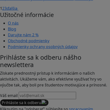
1
2
3
ďalšia
Užitočné informácie
O nás
Blog
Darujte nám
2 %
Obchodné podmienky
Podmienky ochrany osobných údajov
Prihláste sa k odberu nášho
newslettera
Získate prednostný prístup k informáciám o našich
aktivitách. Ukážeme vám, ako efektívne využívať hry vo
výučbe tak, aby boli pre študentov motivujúce a prínosné.
Váš email
Prihláste sa k odberu
Kliknutím na "odoberať" súhlasíte so
spracovaním