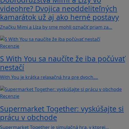
videohre? Dvojica neoddeliteľných
kamarátok už aj ako herné postavy
Značku Mimi a Líza by sme mohli označiť priam za…
Recenzie
S With You sa naučíte že iba počúvať
nestačí
With You je krátka relaxačná hra pre dvoch.…
Recenzie
Supermarket Together: vyskúšajte si
prácu v obchode
Supermarket Together je simulačná hra, v ktorej…